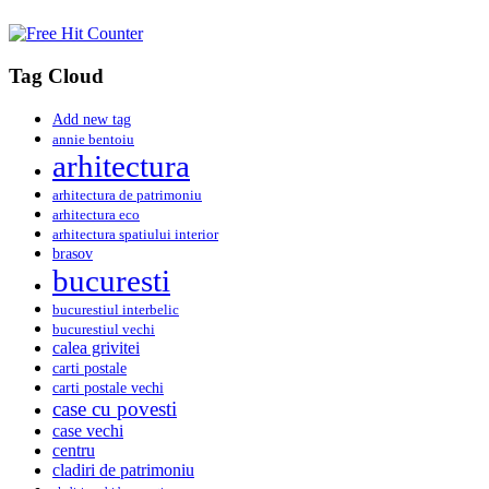
Tag Cloud
Add new tag
annie bentoiu
arhitectura
arhitectura de patrimoniu
arhitectura eco
arhitectura spatiului interior
brasov
bucuresti
bucurestiul interbelic
bucurestiul vechi
calea grivitei
carti postale
carti postale vechi
case cu povesti
case vechi
centru
cladiri de patrimoniu