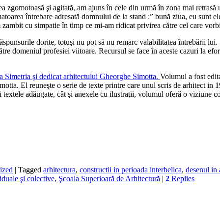
zgomotoasă şi agitată, am ajuns în cele din urmă în zona mai retrasă un
area întrebare adresată domnului de la stand :” bună ziua, eu sunt elev 
ambit cu simpatie în timp ce mi-am ridicat privirea către cel care vorbise
ăspunsurile dorite, totuşi nu pot să nu remarc valabilitatea întrebării lui.
către domeniul profesiei viitoare. Recursul se face în aceste cazuri la efo
ura Simetria şi dedicat arhitectului Gheorghe Simotta.
Volumul a fost edit
motta. El reuneşte o serie de texte printre care unul scris de arhitect in 1
 textele adăugate, cât şi anexele cu ilustraţii, volumul oferă o viziune 
ized
|
Tagged
arhitectura
,
constructii in perioada interbelica
,
desenul in 
iduale şi colective
,
Şcoala Superioară de Arhitectură
|
2
Replies