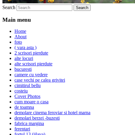
Search
Main menu
Home
About
foto
( vara asta )
2 scrisori pierdute
alte locuri
alte scrisori pierdute
bucuresti
camere cu vedere
case vechi pe calea grivitei
cimitirul bellu
costeiu
Cover Photos
cum moare o casa
de toamna
demolare cinema feroviar si hotel marna
demolari berzei -buzesti
fabrica margina
ferentari
fortul 13 (jilava)