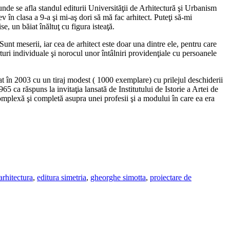
de se afla standul editurii Universităţii de Arhitectură şi Urbanism
în clasa a 9-a şi mi-aş dori să mă fac arhitect. Puteţi să-mi
, un băiat înăltuţ cu figura isteaţă.
 Sunt meserii, iar cea de arhitect este doar una dintre ele, pentru care
rturi individuale şi norocul unor întâlniri providenţiale cu persoanele
at în 2003 cu un tiraj modest ( 1000 exemplare) cu prilejul deschiderii
965 ca răspuns la invitaţia lansată de Institutului de Istorie a Artei de
complexă şi completă asupra unei profesii şi a modului în care ea era
arhitectura
,
editura simetria
,
gheorghe simotta
,
proiectare de