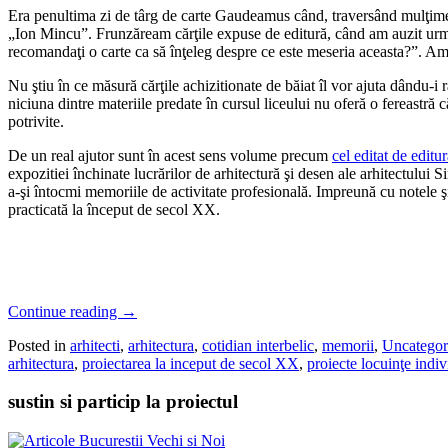
Era penultima zi de târg de carte Gaudeamus când, traversând mulţimea 
„Ion Mincu”. Frunzăream cărţile expuse de editură, când am auzit urmato
recomandaţi o carte ca să înţeleg despre ce este meseria aceasta?”. Am z
Nu ştiu în ce măsură cărţile achizitionate de băiat îl vor ajuta dându-i r
niciuna dintre materiile predate în cursul liceului nu oferă o fereastră 
potrivite.
De un real ajutor sunt în acest sens volume precum
cel editat de edit
expozitiei închinate lucrărilor de arhitectură şi desen ale arhitectului Si
a-şi întocmi memoriile de activitate profesională. Impreună cu notele şi
practicată la început de secol XX.
Continue reading
→
Posted in
arhitecti
,
arhitectura
,
cotidian interbelic
,
memorii
,
Uncategor
arhitectura
,
proiectarea la inceput de secol XX
,
proiecte locuinţe indiv
sustin si particip la proiectul