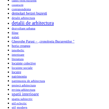
cladiri vechi bucuresti
constructii
corespondenta
demolari berzei buzesti
detalii arhitectura
detalii de arhitectura
dezvoltare urbana
filme
galati
Gheorghe Parusi – „cronologia Bucureştilor "
horia creanga
interbelic
interioare
literatura
locuinte colective
locuinte sociale
locuire
patrimoniu
patrimoniu de arhitectura
proiect arhitectura
revista arhitectura
spatii interioare
spatiu subiectiv
stil eclectic
stil modern