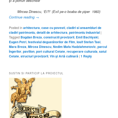
şi a porturi deschise”
Mircea Dinescu, ‘Ei?!’ (Exil pe-o boaba de piper 1983)
Continue reading
→
Posted in
arhitectura
,
case cu povesti
,
cladiri si ansambluri de
cladiri patrimoniu
,
detalii de arhitectura
,
patrimoniu industrial
|
Tagged
Bogdan Breza
,
constructii provizorii
,
Emil Bachiyski
,
Eugen Petri
,
festivalul degustătorilor de Film
,
Iosif Stefan Tasi
,
Mara Breza
,
Mircea Dinescu
,
Nedim Mafa Hadziahmetovic
,
parcul
Îngerilor
,
pavilion
,
port cultural Cetate
,
recuperare culturala
,
satul
Cetate
,
structuri provizorii
,
Vin şi Artă culinară
|
1
Reply
SUSTIN SI PARTICIP LA PROIECTUL