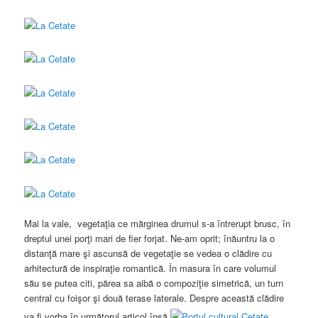
Mai la vale, vegetaţia ce mărginea drumul s-a întrerupt brusc, în
dreptul unei porţi mari de fier forjat. Ne-am oprit; înăuntru la o
distanţă mare şi ascunsă de vegetaţie se vedea o clădire cu
arhitectură de inspiraţie romantică. În masura în care volumul
său se putea citi, părea sa aibă o compoziţie simetrică, un turn
central cu foişor şi două terase laterale. Despre această clădire
va fi vorba în următorul articol însă.