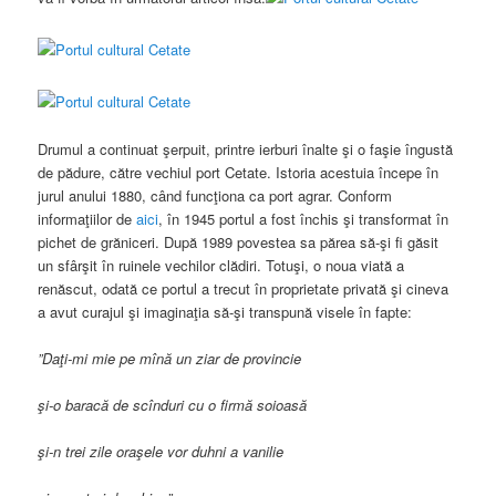
Drumul a continuat şerpuit, printre ierburi înalte şi o faşie îngustă
de pădure, către vechiul port Cetate. Istoria acestuia începe în
jurul anului 1880, când funcţiona ca port agrar. Conform
informaţiilor de
aici
, în 1945 portul a fost închis şi transformat în
pichet de grăniceri. După 1989 povestea sa părea să-şi fi găsit
un sfârşit în ruinele vechilor clădiri. Totuşi, o noua viată a
renăscut, odată ce portul a trecut în proprietate privată şi cineva
a avut curajul şi imaginaţia să-şi transpună visele în fapte:
”Daţi-mi mie pe mînă un ziar de provincie
şi-o baracă de scînduri cu o firmă soioasă
şi-n trei zile oraşele vor duhni a vanilie