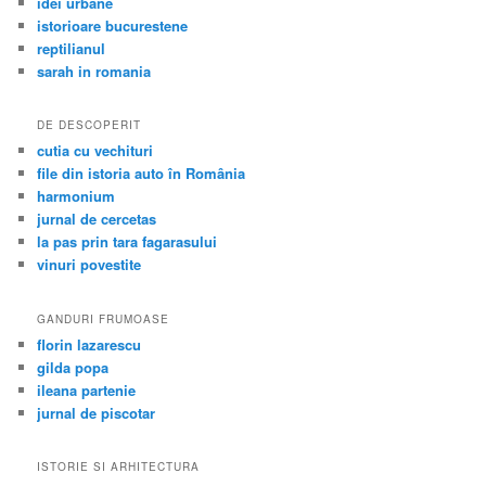
idei urbane
istorioare bucurestene
reptilianul
sarah in romania
DE DESCOPERIT
cutia cu vechituri
file din istoria auto în România
harmonium
jurnal de cercetas
la pas prin tara fagarasului
vinuri povestite
GANDURI FRUMOASE
florin lazarescu
gilda popa
ileana partenie
jurnal de piscotar
ISTORIE SI ARHITECTURA