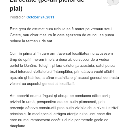
1
plai)
Posted on
October 24, 2011
Este greu de estimat cum trebuie să fi arătat pe vremuri satul
Cetate, sau chiar măsura în care aşezarea de atunci se putea
reduce la termenul de sat.
Cum în prima zi în care am traversat localitatea nu avusesem
timp de opriri, ne-am întors a doua zi, cu scopul de a vedea
portul la Dunăre. Totuşi , şi fara existenţa acestuia, satul putea
trezi interesul vizitatorului întamplător, prin câteva vechi clădiri
aşezate şi trainice, a căror masivitate şi aspect general contrasta
violent cu aspectul general al localitatii.
Am coborât drumul îngust şi abrupt ce conducea către port ;
privind în urmă, perspectiva era cel putin pitorească, prin
prezenţa câtorva constructii prea putin vizibile de la nivelul străzii
principale. În mod special atrăgea atenţia ruina unei case din
care nu mai rămăseseră decât zidurile perimetrale goale de
tâmplarie.