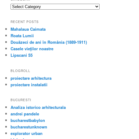
categorii
RECENT POSTS
Mahalaua Caimata
Roata Lumii
Douăzeci de ani în România (1889-1911)
Casele vieţilor noastre
Lipscani 55
BLOGROLL
proiectare arhitectura
proiectare instalatii
BUCURESTI
Analiza istorico arhitecturala
andrei pandele
bucharestbabylon
bucharestunknown
explorator urban