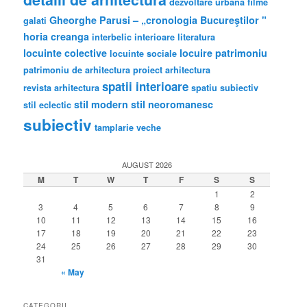
dezvoltare urbana
filme
Gheorghe Parusi – „cronologia Bucureştilor "
galati
horia creanga
interbelic
interioare
literatura
locuinte colective
locuire
patrimoniu
locuinte sociale
patrimoniu de arhitectura
proiect arhitectura
spatii interioare
revista arhitectura
spatiu subiectiv
stil modern
stil neoromanesc
stil eclectic
subiectiv
tamplarie veche
AUGUST 2026
M
T
W
T
F
S
S
1
2
3
4
5
6
7
8
9
10
11
12
13
14
15
16
17
18
19
20
21
22
23
24
25
26
27
28
29
30
31
« May
CATEGORII