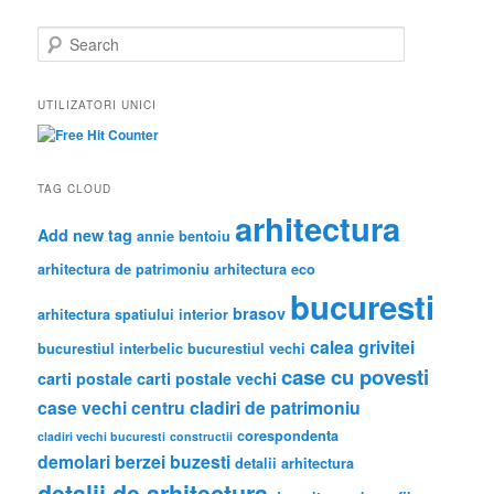
S
e
a
r
UTILIZATORI UNICI
c
h
TAG CLOUD
arhitectura
Add new tag
annie bentoiu
arhitectura de patrimoniu
arhitectura eco
bucuresti
brasov
arhitectura spatiului interior
calea grivitei
bucurestiul interbelic
bucurestiul vechi
case cu povesti
carti postale
carti postale vechi
case vechi
centru
cladiri de patrimoniu
corespondenta
cladiri vechi bucuresti
constructii
demolari berzei buzesti
detalii arhitectura
detalii de arhitectura