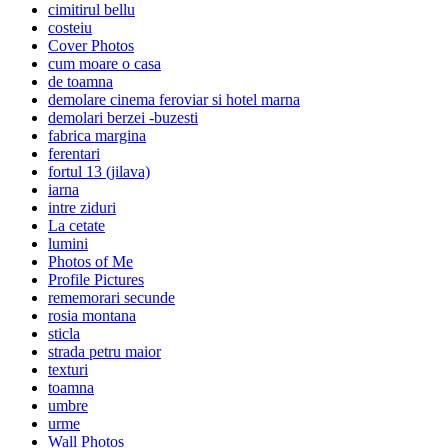
cimitirul bellu
costeiu
Cover Photos
cum moare o casa
de toamna
demolare cinema feroviar si hotel marna
demolari berzei -buzesti
fabrica margina
ferentari
fortul 13 (jilava)
iarna
intre ziduri
La cetate
lumini
Photos of Me
Profile Pictures
rememorari secunde
rosia montana
sticla
strada petru maior
texturi
toamna
umbre
urme
Wall Photos