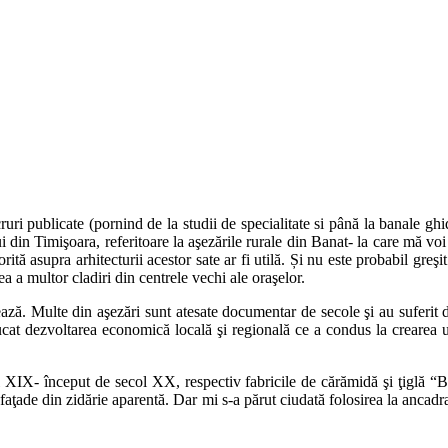
ruri publicate (pornind de la studii de specialitate si până la banale ghi
din Timişoara, referitoare la aşezările rurale din Banat- la care mă voi re
orită asupra arhitecturii acestor sate ar fi utilă. Și nu este probabil gre
ea a multor cladiri din centrele vechi ale oraşelor.
ă. Multe din aşezări sunt atesate documentar de secole şi au suferit de
 jucat dezvoltarea economică locală şi regională ce a condus la crearea 
ecol XIX- început de secol XX, respectiv fabricile de cărămidă şi ţiglă
aţade din zidărie aparentă. Dar mi s-a părut ciudată folosirea la ancadram