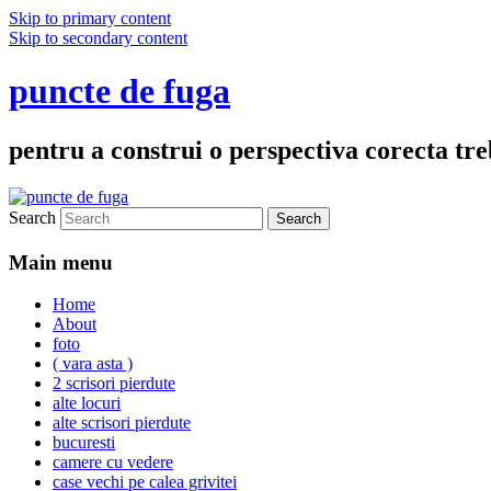
Skip to primary content
Skip to secondary content
puncte de fuga
pentru a construi o perspectiva corecta treb
Search
Main menu
Home
About
foto
( vara asta )
2 scrisori pierdute
alte locuri
alte scrisori pierdute
bucuresti
camere cu vedere
case vechi pe calea grivitei