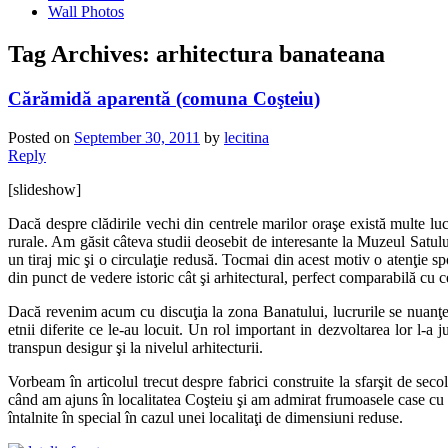
Wall Photos
Tag Archives:
arhitectura banateana
Cărămidă aparentă (comuna Coşteiu)
Posted on
September 30, 2011
by
lecitina
Reply
[slideshow]
Dacă despre clădirile vechi din centrele marilor oraşe există multe luc
rurale. Am găsit câteva studii deosebit de interesante la Muzeul Satului 
un tiraj mic şi o circulaţie redusă. Tocmai din acest motiv o atenţie sp
din punct de vedere istoric cât şi arhitectural, perfect comparabilă cu c
Dacă revenim acum cu discuţia la zona Banatului, lucrurile se nuanţeaz
etnii diferite ce le-au locuit. Un rol important in dezvoltarea lor l-a
transpun desigur şi la nivelul arhitecturii.
Vorbeam în articolul trecut despre fabrici construite la sfarşit de s
când am ajuns în localitatea Coşteiu şi am admirat frumoasele case cu f
întalnite în special în cazul unei localitaţi de dimensiuni reduse.