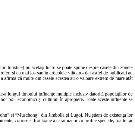
duri turistice) nu acelaşi lucru se poate spune despre casele din zonele
feri şi eu mai jos sau în articolele viitoare- dar astfel de publicaţii au
şit a afirma că multe din casele acestea au o valoare extrem de mare atât
-a lungul timpului influenţe multiple inclusiv datorită populaţiilor de
unor poli economici şi culturali în apropiere. Toate aceste influente se
 “Bohn” si “Muschong” din Jimbolia şi Lugoj. Nu ştiam de existenţa lor
ente, cornise si frontoane a cărămizilor cu profile speciale, foarte rar