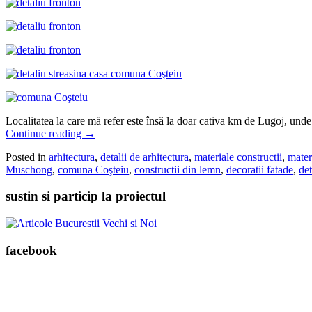
Localitatea la care mă refer este însă la doar cativa km de Lugoj, unde ex
Continue reading
→
Posted in
arhitectura
,
detalii de arhitectura
,
materiale constructii
,
mater
Muschong
,
comuna Coşteiu
,
constructii din lemn
,
decoratii fatade
,
det
sustin si particip la proiectul
facebook