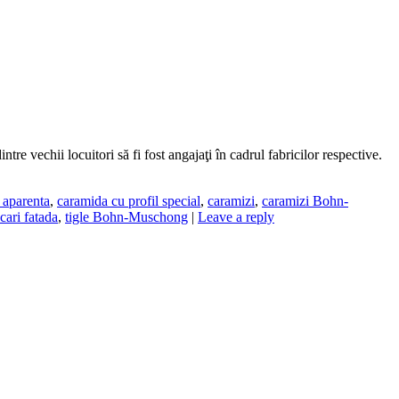
tre vechii locuitori să fi fost angajaţi în cadrul fabricilor respective.
 aparenta
,
caramida cu profil special
,
caramizi
,
caramizi Bohn-
cari fatada
,
tigle Bohn-Muschong
|
Leave a reply