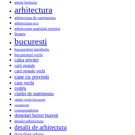
annie bentoiu
arhitectura
arhitectura de patrimoniu
arhitectura eco
arhitectura spatiului interior
brasov
bucuresti
bucurestiul interbelic
bucurestiul vechi
calea grivitei
carti postale
carti postale vechi
case cu povesti
case vechi
centru
cladiri de patrimoniu
cladiri vechi bucuresti
constructii
corespondenta
demolari berzei buzesti
detalii arhitectura
detalii de arhitectura
dezvoltare urbana