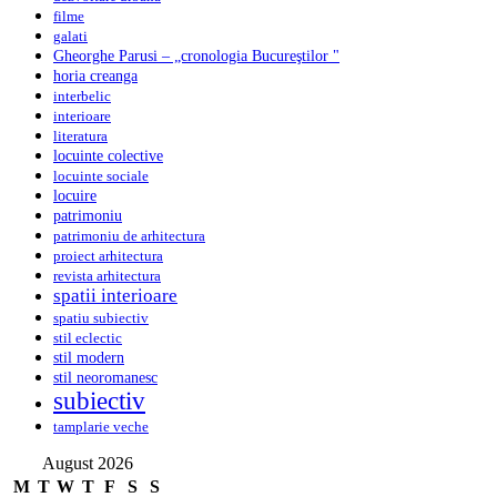
filme
galati
Gheorghe Parusi – „cronologia Bucureştilor "
horia creanga
interbelic
interioare
literatura
locuinte colective
locuinte sociale
locuire
patrimoniu
patrimoniu de arhitectura
proiect arhitectura
revista arhitectura
spatii interioare
spatiu subiectiv
stil eclectic
stil modern
stil neoromanesc
subiectiv
tamplarie veche
August 2026
M
T
W
T
F
S
S