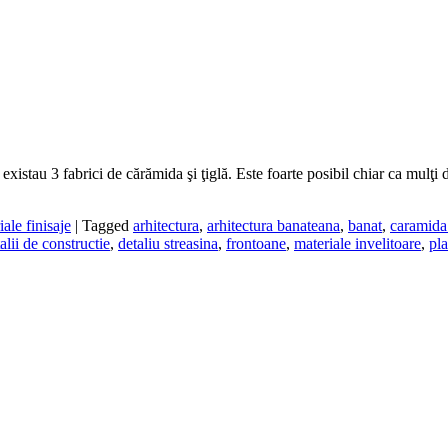
istau 3 fabrici de cărămida şi ţiglă. Este foarte posibil chiar ca mulţi din
iale finisaje
|
Tagged
arhitectura
,
arhitectura banateana
,
banat
,
caramida
alii de constructie
,
detaliu streasina
,
frontoane
,
materiale invelitoare
,
pla