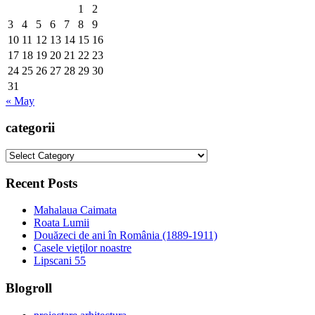
1
2
3
4
5
6
7
8
9
10
11
12
13
14
15
16
17
18
19
20
21
22
23
24
25
26
27
28
29
30
31
« May
categorii
categorii
Recent Posts
Mahalaua Caimata
Roata Lumii
Douăzeci de ani în România (1889-1911)
Casele vieţilor noastre
Lipscani 55
Blogroll