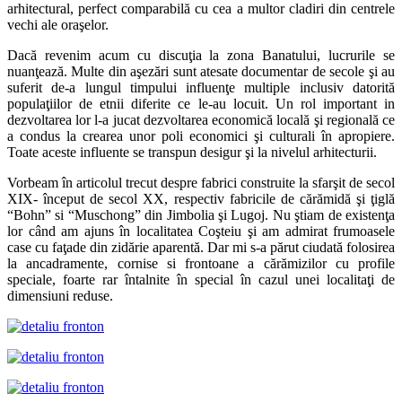
arhitectural, perfect comparabilă cu cea a multor cladiri din centrele
vechi ale oraşelor.
Dacă revenim acum cu discuţia la zona Banatului, lucrurile se
nuanţează. Multe din aşezări sunt atesate documentar de secole şi au
suferit de-a lungul timpului influenţe multiple inclusiv datorită
populaţiilor de etnii diferite ce le-au locuit. Un rol important in
dezvoltarea lor l-a jucat dezvoltarea economică locală şi regională ce
a condus la crearea unor poli economici şi culturali în apropiere.
Toate aceste influente se transpun desigur şi la nivelul arhitecturii.
Vorbeam în articolul trecut despre fabrici construite la sfarşit de secol
XIX- început de secol XX, respectiv fabricile de cărămidă şi ţiglă
“Bohn” si “Muschong” din Jimbolia şi Lugoj. Nu ştiam de existenţa
lor când am ajuns în localitatea Coşteiu şi am admirat frumoasele
case cu faţade din zidărie aparentă. Dar mi s-a părut ciudată folosirea
la ancadramente, cornise si frontoane a cărămizilor cu profile
speciale, foarte rar întalnite în special în cazul unei localitaţi de
dimensiuni reduse.