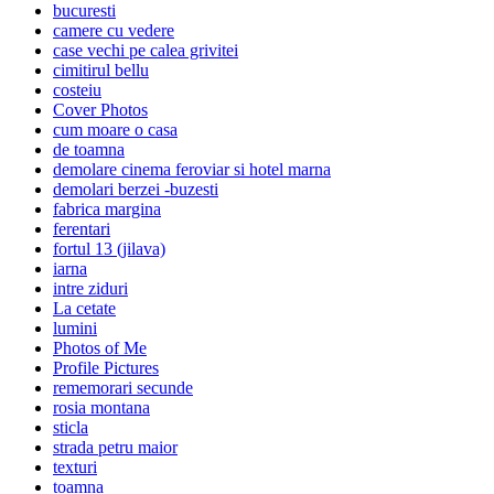
bucuresti
camere cu vedere
case vechi pe calea grivitei
cimitirul bellu
costeiu
Cover Photos
cum moare o casa
de toamna
demolare cinema feroviar si hotel marna
demolari berzei -buzesti
fabrica margina
ferentari
fortul 13 (jilava)
iarna
intre ziduri
La cetate
lumini
Photos of Me
Profile Pictures
rememorari secunde
rosia montana
sticla
strada petru maior
texturi
toamna