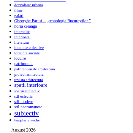
dezvoltare urbana
filme
galati
Gheorghe Parusi – „cronologia Bucureştilor "
horia creanga
interbelic
interioare
literatura
locuinte colective
locuinte sociale
locuire
patrimoniu
patrimoniu de arhitectura
proiect arhitectura
revista arhitectura
spatii interioare
spatiu subiectiv
stil eclectic
stil modern
stil neoromanesc
subiectiv
tamplarie veche
August 2026