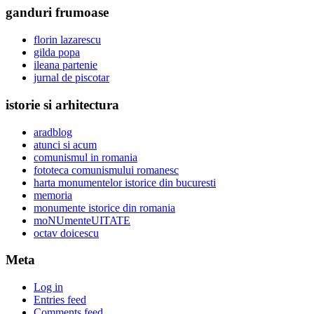
ganduri frumoase
florin lazarescu
gilda popa
ileana partenie
jurnal de piscotar
istorie si arhitectura
aradblog
atunci si acum
comunismul in romania
fototeca comunismului romanesc
harta monumentelor istorice din bucuresti
memoria
monumente istorice din romania
moNUmenteUITATE
octav doicescu
Meta
Log in
Entries feed
Comments feed