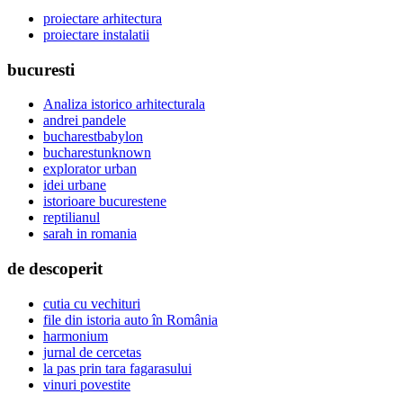
proiectare arhitectura
proiectare instalatii
bucuresti
Analiza istorico arhitecturala
andrei pandele
bucharestbabylon
bucharestunknown
explorator urban
idei urbane
istorioare bucurestene
reptilianul
sarah in romania
de descoperit
cutia cu vechituri
file din istoria auto în România
harmonium
jurnal de cercetas
la pas prin tara fagarasului
vinuri povestite