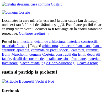
Localitatea la care mă refer este însă la doar cativa km de Lugoj,
unde existau 3 fabrici de cărămida şi ţiglă. Este foarte posibil chiar
ca mulţi dintre vechii locuitori să fi fost angajaţi în cadrul fabricilor
respective.
Continue reading
→
Posted in
arhitectura
,
detalii de arhitectura
,
materiale constructii
,
materiale finisaje
|
Tagged
arhitectura
,
arhitectura banateana
,
banat
,
caramida aparenta
,
caramida cu profil special
,
caramizi
,
caramizi
Bohn-Muschong
,
comuna Coşteiu
,
constructii din lemn
,
decoratii
fatade
,
detalii de constructie
,
detaliu streasina
,
frontoane
,
materiale
invelitoare
,
placari fatada
,
tigle Bohn-Muschong
|
Leave a reply
sustin si particip la proiectul
facebook