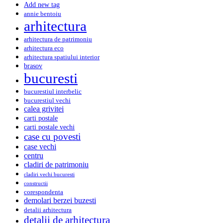
Add new tag
annie bentoiu
arhitectura
arhitectura de patrimoniu
arhitectura eco
arhitectura spatiului interior
brasov
bucuresti
bucurestiul interbelic
bucurestiul vechi
calea grivitei
carti postale
carti postale vechi
case cu povesti
case vechi
centru
cladiri de patrimoniu
cladiri vechi bucuresti
constructii
corespondenta
demolari berzei buzesti
detalii arhitectura
detalii de arhitectura