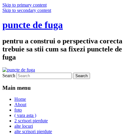
Skip to primary content
Skip to secondary content
puncte de fuga
pentru a construi o perspectiva corecta
trebuie sa stii cum sa fixezi punctele de
fuga
Search
Main menu
Home
About
foto
( vara asta )
2 scrisori pierdute
alte locuri
alte scrisori pierdute