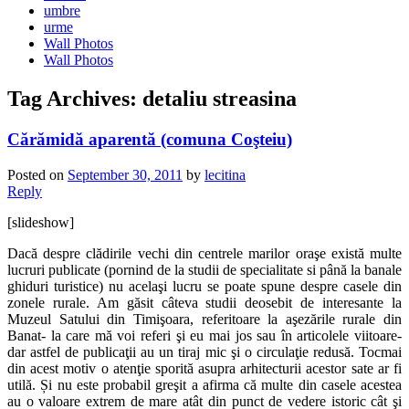
umbre
urme
Wall Photos
Wall Photos
Tag Archives:
detaliu streasina
Cărămidă aparentă (comuna Coşteiu)
Posted on
September 30, 2011
by
lecitina
Reply
[slideshow]
Dacă despre clădirile vechi din centrele marilor oraşe există multe
lucruri publicate (pornind de la studii de specialitate si până la banale
ghiduri turistice) nu acelaşi lucru se poate spune despre casele din
zonele rurale. Am găsit câteva studii deosebit de interesante la
Muzeul Satului din Timişoara, referitoare la aşezările rurale din
Banat- la care mă voi referi şi eu mai jos sau în articolele viitoare-
dar astfel de publicaţii au un tiraj mic şi o circulaţie redusă. Tocmai
din acest motiv o atenţie sporită asupra arhitecturii acestor sate ar fi
utilă. Și nu este probabil greşit a afirma că multe din casele acestea
au o valoare extrem de mare atât din punct de vedere istoric cât şi