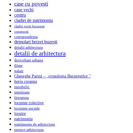
case cu povesti
case vechi
centru
cladiri de patrimoniu
cladiri vechi bucuresti
constructii
corespondenta
demolari berzei buzesti
detalii arhitectura
detalii de arhitectura
dezvoltare urbana
filme
galati
Gheorghe Parusi – „cronologia Bucureştilor "
horia creanga
interbelic
interioare
literatura
locuinte colective
locuinte sociale
locuire
patrimoniu
patrimoniu de arhitectura
proiect arhitectura