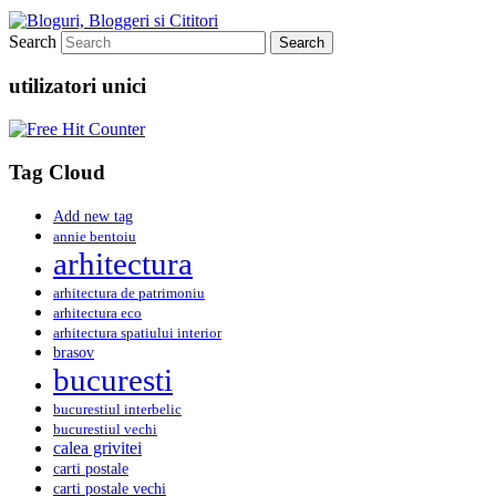
Search
utilizatori unici
Tag Cloud
Add new tag
annie bentoiu
arhitectura
arhitectura de patrimoniu
arhitectura eco
arhitectura spatiului interior
brasov
bucuresti
bucurestiul interbelic
bucurestiul vechi
calea grivitei
carti postale
carti postale vechi