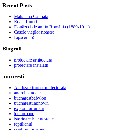
Recent Posts
Mahalaua Caimata
Roata Lumii
Douăzeci de ani în România (1889-1911)
Casele vieţilor noastre
Lipscani 55
Blogroll
proiectare arhitectura
proiectare instalatii
bucuresti
Analiza istorico arhitecturala
andrei pandele
bucharestbabylon
bucharestunknown
explorator urban
idei urbane
istorioare bucurestene
reptilianul
sarah in romania