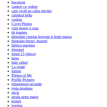
bucuresti
camere cu vedere
case vechi pe calea grivitei
cimitirul bellu
costeiu
Cover Photos
cum moare o casa
de toamna
demolare cinema feroviar si hotel marna
demolari berzei -buzesti
fabrica margina
ferentari
fortul 13 (jilava)
iarna
intre ziduri
La cetate
lumini
Photos of Me
Profile Pictures
rememorari secunde
rosia montana
sticla
strada petru maior
texturi
toamna