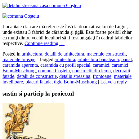
Localitatea la care mă refer este însă la doar cativa km de Lugoj,
unde existau 3 fabrici de cărămida şi ţiglă. Este foarte posibil chiar
ca mulţi dintre vechii locuitori să fi fost angajaţi în cadrul fabricilor
respective.
Continue reading
→
Posted in
arhitectura
,
detalii de arhitectura
,
materiale constructii
,
materiale finisaje
|
Tagged
arhitectura
,
arhitectura banateana
,
banat
,
caramida aparenta
,
caramida cu profil special
,
caramizi
,
caramizi
Bohn-Muschong
,
comuna Coşteiu
,
constructii din lemn
,
decoratii
fatade
,
detalii de constructie
,
detaliu streasina
,
frontoane
,
materiale
invelitoare
,
placari fatada
,
tigle Bohn-Muschong
|
Leave a reply
sustin si particip la proiectul