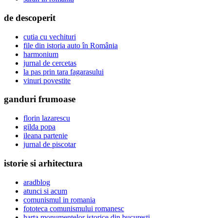
de descoperit
cutia cu vechituri
file din istoria auto în România
harmonium
jurnal de cercetas
la pas prin tara fagarasului
vinuri povestite
ganduri frumoase
florin lazarescu
gilda popa
ileana partenie
jurnal de piscotar
istorie si arhitectura
aradblog
atunci si acum
comunismul in romania
fototeca comunismului romanesc
harta monumentelor istorice din bucuresti