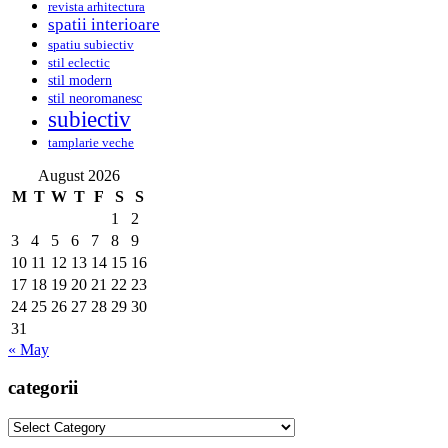
revista arhitectura
spatii interioare
spatiu subiectiv
stil eclectic
stil modern
stil neoromanesc
subiectiv
tamplarie veche
August 2026
M
T
W
T
F
S
S
1
2
3
4
5
6
7
8
9
10
11
12
13
14
15
16
17
18
19
20
21
22
23
24
25
26
27
28
29
30
31
« May
categorii
categorii