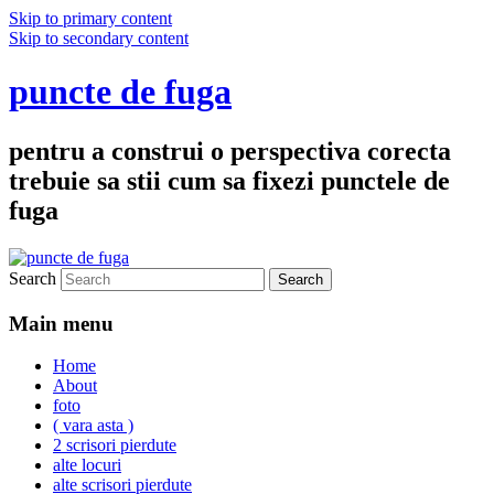
Skip to primary content
Skip to secondary content
puncte de fuga
pentru a construi o perspectiva corecta
trebuie sa stii cum sa fixezi punctele de
fuga
Search
Main menu
Home
About
foto
( vara asta )
2 scrisori pierdute
alte locuri
alte scrisori pierdute