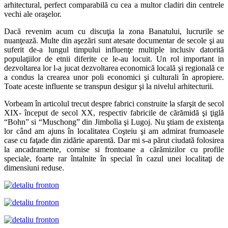
arhitectural, perfect comparabilă cu cea a multor cladiri din centrele
vechi ale oraşelor.
Dacă revenim acum cu discuţia la zona Banatului, lucrurile se
nuanţează. Multe din aşezări sunt atesate documentar de secole şi au
suferit de-a lungul timpului influenţe multiple inclusiv datorită
populaţiilor de etnii diferite ce le-au locuit. Un rol important in
dezvoltarea lor l-a jucat dezvoltarea economică locală şi regională ce
a condus la crearea unor poli economici şi culturali în apropiere.
Toate aceste influente se transpun desigur şi la nivelul arhitecturii.
Vorbeam în articolul trecut despre fabrici construite la sfarşit de secol
XIX- început de secol XX, respectiv fabricile de cărămidă şi ţiglă
“Bohn” si “Muschong” din Jimbolia şi Lugoj. Nu ştiam de existenţa
lor când am ajuns în localitatea Coşteiu şi am admirat frumoasele
case cu faţade din zidărie aparentă. Dar mi s-a părut ciudată folosirea
la ancadramente, cornise si frontoane a cărămizilor cu profile
speciale, foarte rar întalnite în special în cazul unei localitaţi de
dimensiuni reduse.