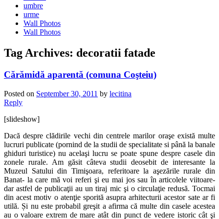
umbre
urme
Wall Photos
Wall Photos
Tag Archives:
decoratii fatade
Cărămidă aparentă (comuna Coşteiu)
Posted on
September 30, 2011
by
lecitina
Reply
[slideshow]
Dacă despre clădirile vechi din centrele marilor oraşe există multe
lucruri publicate (pornind de la studii de specialitate si până la banale
ghiduri turistice) nu acelaşi lucru se poate spune despre casele din
zonele rurale. Am găsit câteva studii deosebit de interesante la
Muzeul Satului din Timişoara, referitoare la aşezările rurale din
Banat- la care mă voi referi şi eu mai jos sau în articolele viitoare-
dar astfel de publicaţii au un tiraj mic şi o circulaţie redusă. Tocmai
din acest motiv o atenţie sporită asupra arhitecturii acestor sate ar fi
utilă. Și nu este probabil greşit a afirma că multe din casele acestea
au o valoare extrem de mare atât din punct de vedere istoric cât şi