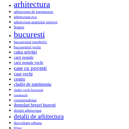
arhitectura
arhitectura de patrimoniu
arhitectura eco
arhitectura spatiului interior
brasov
bucuresti
bucurestiul interbelic
bucurestiul vechi
calea grivitei
carti postale
carti postale vechi
case cu povesti
case vechi
centru
cladiri de patrimoniu
cladiri vechi bucuresti
constructii
corespondenta
demolari berzei buzesti
detalii arhitectura
detalii de arhitectura
dezvoltare urbana
filme