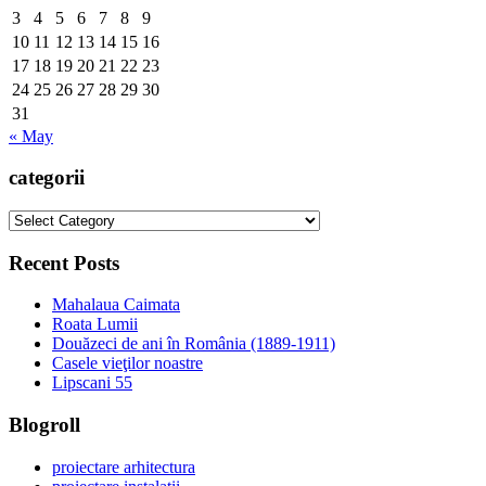
3
4
5
6
7
8
9
10
11
12
13
14
15
16
17
18
19
20
21
22
23
24
25
26
27
28
29
30
31
« May
categorii
categorii
Recent Posts
Mahalaua Caimata
Roata Lumii
Douăzeci de ani în România (1889-1911)
Casele vieţilor noastre
Lipscani 55
Blogroll
proiectare arhitectura