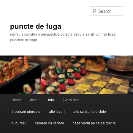
Skip
Skip
to
to
Sear
primary
secondary
content
content
puncte de fuga
pentru a construi o perspectiva corecta trebuie sa stii cum sa fixezi
punctele de fuga
Main
Home
About
foto
( vara asta )
menu
2 scrisori pierdute
alte locuri
alte scrisori pierdute
bucuresti
camere cu vedere
case vechi pe calea grivitei