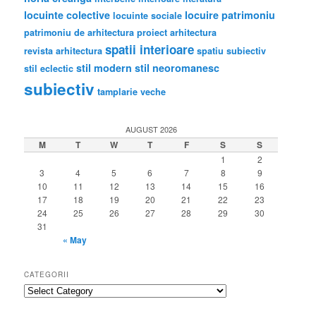
locuinte colective
locuire
patrimoniu
locuinte sociale
patrimoniu de arhitectura
proiect arhitectura
spatii interioare
revista arhitectura
spatiu subiectiv
stil modern
stil neoromanesc
stil eclectic
subiectiv
tamplarie veche
AUGUST 2026
M
T
W
T
F
S
S
1
2
3
4
5
6
7
8
9
10
11
12
13
14
15
16
17
18
19
20
21
22
23
24
25
26
27
28
29
30
31
« May
CATEGORII
categorii