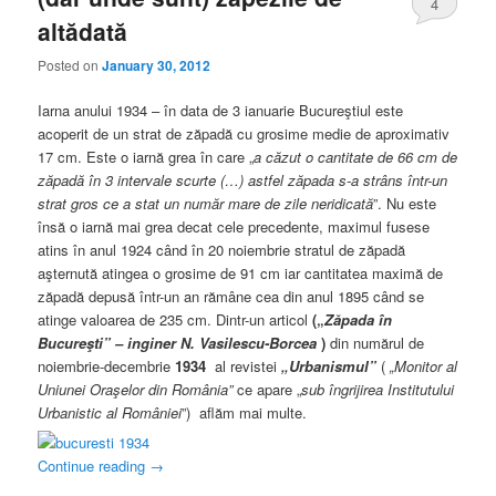
4
altădată
Posted on
January 30, 2012
Iarna anului 1934 – în data de 3 ianuarie Bucureştiul este
acoperit de un strat de zăpadă cu grosime medie de aproximativ
17 cm. Este o iarnă grea în care „
a căzut o cantitate de 66 cm de
zăpadă în 3 intervale scurte (…) astfel zăpada s-a strâns într-un
strat gros ce a stat un număr mare de zile neridicată
”. Nu este
însă o iarnă mai grea decat cele precedente, maximul fusese
atins în anul 1924 când în 20 noiembrie stratul de zăpadă
aşternută atingea o grosime de 91 cm iar cantitatea maximă de
zăpadă depusă într-un an rămâne cea din anul 1895 când se
atinge valoarea de 235 cm. Dintr-un articol
(„
Zăpada în
Bucureşti” – inginer N. Vasilescu-Borcea
)
din numărul de
noiembrie-decembrie
1934
al revistei
„Urbanismul”
(
„Monitor al
Uniunei Oraşelor din România”
ce apare „
sub îngrijirea Institutului
Urbanistic al României
”) aflăm mai multe.
Continue reading
→