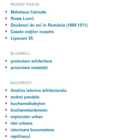
RECENT POSTS
Mahalaua Caimata
Roata Lumii
Douăzeci de ani în România (1889-1911)
Casele vieţilor noastre
Lipscani 55
BLOGROLL
proiectare arhitectura
proiectare instalatii
BUCURESTI
Analiza istorico arhitecturala
andrei pandele
bucharestbabylon
bucharestunknown
explorator urban
idei urbane
istorioare bucurestene
reptilianul