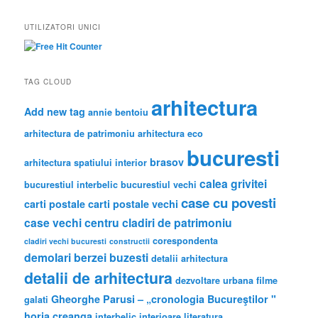
a
r
UTILIZATORI UNICI
c
h
TAG CLOUD
arhitectura
Add new tag
annie bentoiu
arhitectura de patrimoniu
arhitectura eco
bucuresti
brasov
arhitectura spatiului interior
calea grivitei
bucurestiul interbelic
bucurestiul vechi
case cu povesti
carti postale
carti postale vechi
case vechi
centru
cladiri de patrimoniu
corespondenta
cladiri vechi bucuresti
constructii
demolari berzei buzesti
detalii arhitectura
detalii de arhitectura
dezvoltare urbana
filme
Gheorghe Parusi – „cronologia Bucureştilor "
galati
horia creanga
interbelic
interioare
literatura