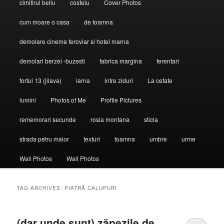
cimitirul bellu
costeiu
Cover Photos
cum moare o casa
de toamna
demolare cinema feroviar si hotel marna
demolari berzei -buzesti
fabrica margina
ferentari
fortul 13 (jilava)
iarna
intre ziduri
La cetate
lumini
Photos of Me
Profile Pictures
rememorari secunde
rosia montana
sticla
strada petru maior
texturi
toamna
umbre
urme
Wall Photos
Wall Photos
TAG ARCHIVES:
PIATRĂ CALUPURI
(dar unde sunt) zăpezile de