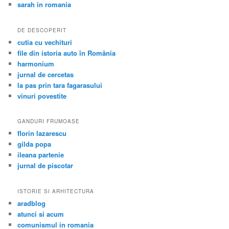
sarah in romania
DE DESCOPERIT
cutia cu vechituri
file din istoria auto în România
harmonium
jurnal de cercetas
la pas prin tara fagarasului
vinuri povestite
GANDURI FRUMOASE
florin lazarescu
gilda popa
ileana partenie
jurnal de piscotar
ISTORIE SI ARHITECTURA
aradblog
atunci si acum
comunismul in romania