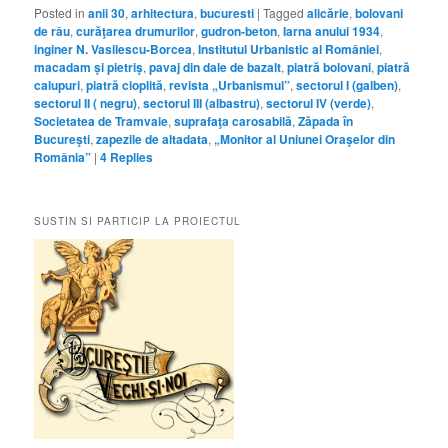
Posted in
anii 30
,
arhitectura
,
bucuresti
|
Tagged
alicărie
,
bolovani
de râu
,
curăţarea drumurilor
,
gudron-beton
,
Iarna anului 1934
,
inginer N. Vasilescu-Borcea
,
Institutul Urbanistic al României
,
macadam şi pietriş
,
pavaj din dale de bazalt
,
piatră bolovani
,
piatră
calupuri
,
piatră cioplită
,
revista „Urbanismul”
,
sectorul I (galben)
,
sectorul II ( negru)
,
sectorul III (albastru)
,
sectorul IV (verde)
,
Societatea de Tramvaie
,
suprafaţa carosabilă
,
Zăpada în
Bucureşti
,
zapezile de altadata
,
„Monitor al Uniunei Oraşelor din
România”
|
4
Replies
SUSTIN SI PARTICIP LA PROIECTUL