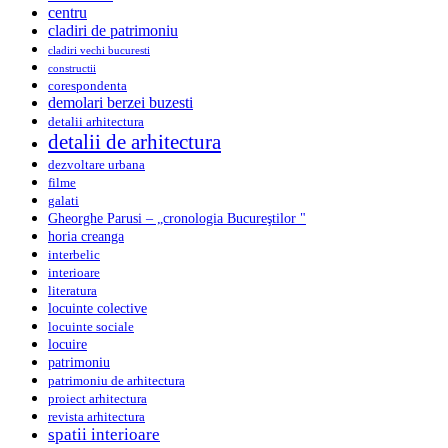
centru
cladiri de patrimoniu
cladiri vechi bucuresti
constructii
corespondenta
demolari berzei buzesti
detalii arhitectura
detalii de arhitectura
dezvoltare urbana
filme
galati
Gheorghe Parusi – „cronologia Bucureştilor "
horia creanga
interbelic
interioare
literatura
locuinte colective
locuinte sociale
locuire
patrimoniu
patrimoniu de arhitectura
proiect arhitectura
revista arhitectura
spatii interioare