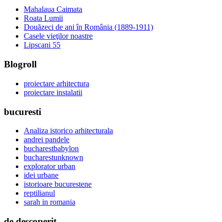
Mahalaua Caimata
Roata Lumii
Douăzeci de ani în România (1889-1911)
Casele vieţilor noastre
Lipscani 55
Blogroll
proiectare arhitectura
proiectare instalatii
bucuresti
Analiza istorico arhitecturala
andrei pandele
bucharestbabylon
bucharestunknown
explorator urban
idei urbane
istorioare bucurestene
reptilianul
sarah in romania
de descoperit