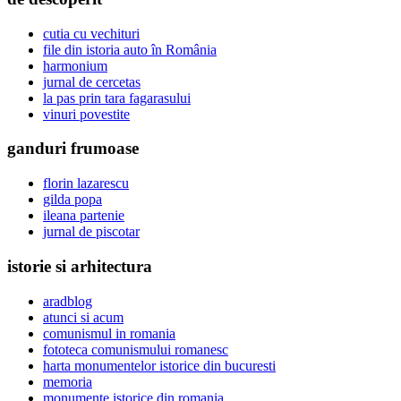
cutia cu vechituri
file din istoria auto în România
harmonium
jurnal de cercetas
la pas prin tara fagarasului
vinuri povestite
ganduri frumoase
florin lazarescu
gilda popa
ileana partenie
jurnal de piscotar
istorie si arhitectura
aradblog
atunci si acum
comunismul in romania
fototeca comunismului romanesc
harta monumentelor istorice din bucuresti
memoria
monumente istorice din romania