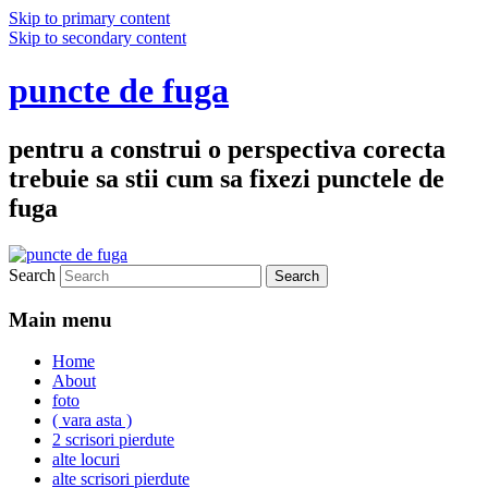
Skip to primary content
Skip to secondary content
puncte de fuga
pentru a construi o perspectiva corecta
trebuie sa stii cum sa fixezi punctele de
fuga
Search
Main menu
Home
About
foto
( vara asta )
2 scrisori pierdute
alte locuri
alte scrisori pierdute