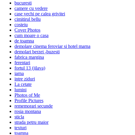
bucuresti
camere cu vedere
case vechi pe calea grivitei
cimitirul bellu
costeiu
Cover Photos
cum moare o casa
de toamna
demolare cinema feroviar si hotel marna
demolari berzei -buzesti
fabrica margina
ferentari
fortul 13 (jilava)
iarna
intre ziduri
La cetate
lumini
Photos of Me
Profile Pictures
rememorari secunde
rosia montana
sticla
strada petru maior
texturi
toamna