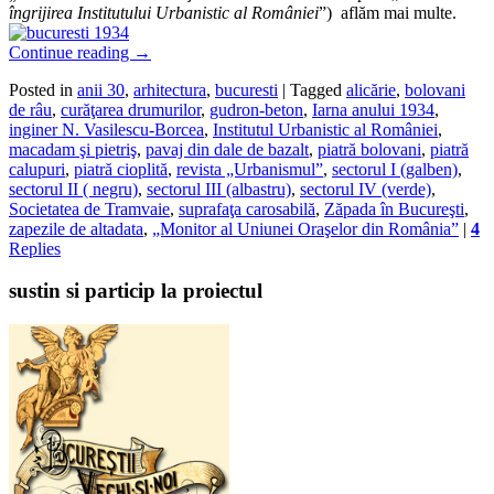
îngrijirea Institutului Urbanistic al României
”) aflăm mai multe.
Continue reading
→
Posted in
anii 30
,
arhitectura
,
bucuresti
|
Tagged
alicărie
,
bolovani
de râu
,
curăţarea drumurilor
,
gudron-beton
,
Iarna anului 1934
,
inginer N. Vasilescu-Borcea
,
Institutul Urbanistic al României
,
macadam şi pietriş
,
pavaj din dale de bazalt
,
piatră bolovani
,
piatră
calupuri
,
piatră cioplită
,
revista „Urbanismul”
,
sectorul I (galben)
,
sectorul II ( negru)
,
sectorul III (albastru)
,
sectorul IV (verde)
,
Societatea de Tramvaie
,
suprafaţa carosabilă
,
Zăpada în Bucureşti
,
zapezile de altadata
,
„Monitor al Uniunei Oraşelor din România”
|
4
Replies
sustin si particip la proiectul