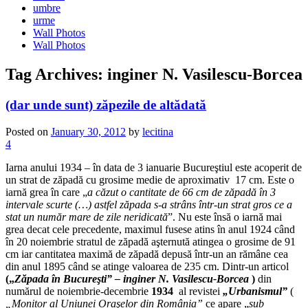
umbre
urme
Wall Photos
Wall Photos
Tag Archives:
inginer N. Vasilescu-Borcea
(dar unde sunt) zăpezile de altădată
Posted on
January 30, 2012
by
lecitina
4
Iarna anului 1934 – în data de 3 ianuarie Bucureştiul este acoperit de
un strat de zăpadă cu grosime medie de aproximativ 17 cm. Este o
iarnă grea în care „
a căzut o cantitate de 66 cm de zăpadă în 3
intervale scurte (…) astfel zăpada s-a strâns într-un strat gros ce a
stat un număr mare de zile neridicată
”. Nu este însă o iarnă mai
grea decat cele precedente, maximul fusese atins în anul 1924 când
în 20 noiembrie stratul de zăpadă aşternută atingea o grosime de 91
cm iar cantitatea maximă de zăpadă depusă într-un an rămâne cea
din anul 1895 când se atinge valoarea de 235 cm. Dintr-un articol
(„
Zăpada în Bucureşti” – inginer N. Vasilescu-Borcea
)
din
numărul de noiembrie-decembrie
1934
al revistei
„Urbanismul”
(
„Monitor al Uniunei Oraşelor din România”
ce apare „
sub