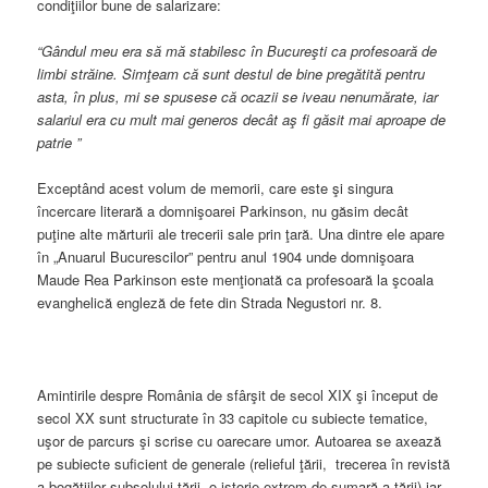
condiţiilor bune de salarizare:
“Gândul meu era să mă stabilesc în Bucureşti ca profesoară de
limbi străine. Simţeam că sunt destul de bine pregătită pentru
asta, în plus, mi se spusese că ocazii se iveau nenumărate, iar
salariul era cu mult mai generos decât aş fi găsit mai aproape de
patrie ”
Exceptând acest volum de memorii, care este şi singura
încercare literară a domnişoarei Parkinson, nu găsim decât
puţine alte mărturii ale trecerii sale prin ţară. Una dintre ele apare
în „Anuarul Bucurescilor” pentru anul 1904 unde domnişoara
Maude Rea Parkinson este menţionată ca profesoară la şcoala
evanghelică engleză de fete din Strada Negustori nr. 8.
Amintirile despre România de sfârşit de secol XIX şi început de
secol XX sunt structurate în 33 capitole cu subiecte tematice,
uşor de parcurs şi scrise cu oarecare umor. Autoarea se axează
pe subiecte suficient de generale (relieful ţării, trecerea în revistă
a bogăţiilor subsolului ţării, o istorie extrem de sumară a ţării) iar