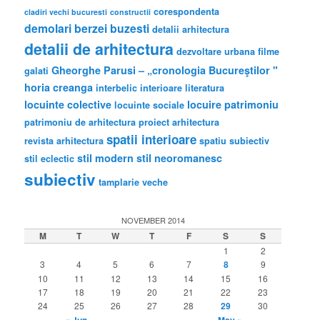
corespondenta
cladiri vechi bucuresti
constructii
demolari berzei buzesti
detalii arhitectura
detalii de arhitectura
dezvoltare urbana
filme
Gheorghe Parusi – „cronologia Bucureştilor "
galati
horia creanga
interbelic
interioare
literatura
locuinte colective
locuire
patrimoniu
locuinte sociale
patrimoniu de arhitectura
proiect arhitectura
spatii interioare
revista arhitectura
spatiu subiectiv
stil modern
stil neoromanesc
stil eclectic
subiectiv
tamplarie veche
NOVEMBER 2014
M
T
W
T
F
S
S
1
2
3
4
5
6
7
8
9
10
11
12
13
14
15
16
17
18
19
20
21
22
23
24
25
26
27
28
29
30