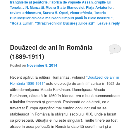
frânghierie şi ţesătorie
,
Fabrica de vopsele Assan
,
gropile lui
Tonola
,
J.N. Manzatti
,
Moara State Stancovici
,
Piaţa Aviatorilor
,
revista arhitectura
,
Stavru H. Opari
,
victor eftimiu
,
“Istoria
Bucureştilor din cele mai vechi timpuri până în zilele noastre “
,
“Roata Lumii”
,
“Străzi vechi din Bucureştiul de azi”
|
Leave a reply
Douăzeci de ani în România
1
(1889-1911)
Posted on
November 8, 2014
Recent apărut la editura Humanitas, volumul
“Douăzeci de ani în
România 1889-1911”
este o colecţie de amintiri scrise în 1921 de
către domnişoara Maude Parkinson. Domnişoara Maude
Parkinson, născută în 1860 în Irlanda, era o bună cunoascatoare
a limbilor franceză şi germană. Pasionată de călătorii, ea a
traversat Europa ajungând mai curând conjunctural să se
stabilească în România la sfârşitul secolului XIX, unde a lucrat
ca profesoară. Situaţia ei nu este singulară, multe tinere au fost
atrase în acea perioadă în România datorită cererii mari şi a