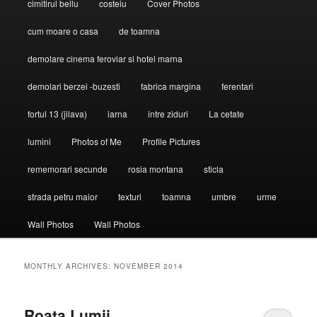
cimitirul bellu
costeiu
Cover Photos
cum moare o casa
de toamna
demolare cinema feroviar si hotel marna
demolari berzei -buzesti
fabrica margina
ferentari
fortul 13 (jilava)
iarna
intre ziduri
La cetate
lumini
Photos of Me
Profile Pictures
rememorari secunde
rosia montana
sticla
strada petru maior
texturi
toamna
umbre
urme
Wall Photos
Wall Photos
MONTHLY ARCHIVES:
NOVEMBER 2014
Roata Lumii