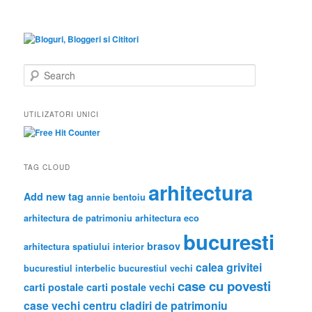
S
e
a
r
UTILIZATORI UNICI
c
h
TAG CLOUD
arhitectura
Add new tag
annie bentoiu
arhitectura de patrimoniu
arhitectura eco
bucuresti
brasov
arhitectura spatiului interior
calea grivitei
bucurestiul interbelic
bucurestiul vechi
case cu povesti
carti postale
carti postale vechi
case vechi
centru
cladiri de patrimoniu