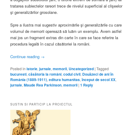
tratarea subiectelor rareori trece de nivelul superficial al clişeelor
şi generalizărilor grosolane.
Spre a ilustra mai sugestiv aproximările şi generalizările cu care
volumul de memorii operează să luăm un exemplu. Avem astfel
mai jos un fragment extras din carte în care se face referire la
procedura legală în cazul căsătoriei la români.
Continue reading
→
Posted in
istorie
,
jurnale
,
memorii
,
Uncategorized
|
Tagged
bucuresti
,
căsătoria la români
,
codul civil
,
Douăzeci de ani în
România (1889-1911)
,
editura humanitas
,
început de secol XX
,
jurnale
,
Maude Rea Parkinson
,
memorii
|
1
Reply
SUSTIN SI PARTICIP LA PROIECTUL