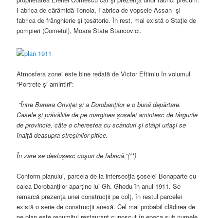
Fabrica de cărămidă Tonola, Fabrica de vopsele Assan şi
fabrica de frânghierie şi ţesătorie. În rest, mai există o Staţie de
pompieri (Cometul), Moara State Stancovici.
Atmosfera zonei este bine redată de Victor Eftimiu în volumul
“Portrete şi amintiri”:
“Între Bariera Griviţei şi a Dorobanţilor e o bună depărtare.
Casele şi prăvăliile de pe marginea şoselei amintesc de târgurile
de provincie, câte o cherestea cu scânduri şi stâlpi uriaşi se
înalţă deasupra streşinilor pitice.
În zare se desluşesc coşuri de fabrică.”(**)
Conform planului, parcela de la intersecţia şoselei Bonaparte cu
calea Dorobanţilor aparţine lui Gh. Ghedu în anul 1911. Se
remarcă prezenţa unei construcţii pe colţ, în restul parcelei
există o serie de construcţii anexă. Cel mai probabil clădirea de
pe plan este renumitul restaurant cunoscut în epoca sub numele