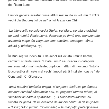
de “Roata Lumii”.
Despre geneza acestui nume aflăm mai multe în volumul “Străzi
vechi din Bucureştiul de azi” al lui Alexandru Ofrim:
“La intersecţia cu bulevardul Ştefan cel Mare, se afla o grădină
de vară numită Roata Lumii, deoarece pe firmă erau reprezentate
diversele etape din viaţa unui om: copilăria, tinereţea, vârsta
adultă şi bătrâneţea. “(*)
În Bucureştiul începutului de secol XX existau multe berarii,
cârciumi şi restaurante. “Roata Lumii” se încadra în categoria
restaurantelor mai modeste, după cum aflăm din volumul “Istoria
Bucureştilor din cele mai vechi timpuri până în zilele noastre “ de
Constantin C. Giurescu.
“dacă numărul berăriilor creşte, el nu poate însă nici pe departe
concura numărul cârciumilor sau, cu preţiosul termen tehnic, al
“debitelor de băuturi spirtoase” . (…) Doar restaurantele, cu
variată lor gama, de la localurile de lux din centru şi de la Şosea
– “Cina”, “Mon jardin”, “Colonnade”, – la mai puţin pretenţioasele