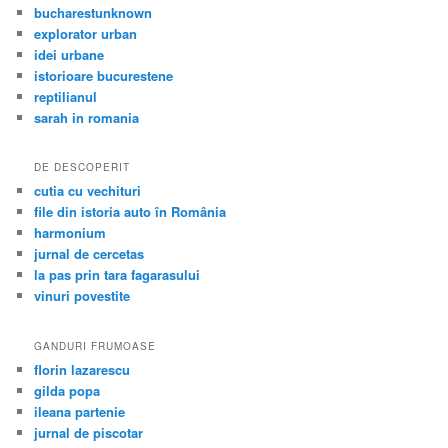
bucharestunknown
explorator urban
idei urbane
istorioare bucurestene
reptilianul
sarah in romania
DE DESCOPERIT
cutia cu vechituri
file din istoria auto în România
harmonium
jurnal de cercetas
la pas prin tara fagarasului
vinuri povestite
GANDURI FRUMOASE
florin lazarescu
gilda popa
ileana partenie
jurnal de piscotar