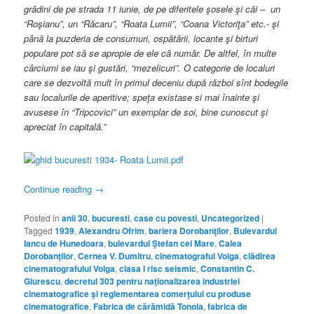
grădini de pe strada 11 iunie, de pe diferitele şosele şi căi – un
“Roşianu”, un “Răcaru”, “Roata Lumii”, “Coana Victoriţa” etc.- şi
până la puzderia de consumuri, ospătării, locante şi birturi
populare pot să se apropie de ele că număr. De altfel, în multe
cârciumi se iau şi gustări, “mezelicuri”. O categorie de localuri
care se dezvoltă mult în primul deceniu după război sînt bodegile
sau localurile de aperitive; speţa existase si mai înainte şi
avusese în “Tripcovici” un exemplar de soi, bine cunoscut şi
apreciat în capitală.”
Continue reading
→
Posted in
anii 30
,
bucuresti
,
case cu povesti
,
Uncategorized
|
Tagged
1939
,
Alexandru Ofrim
,
bariera Dorobanţilor
,
Bulevardul
Iancu de Hunedoara
,
bulevardul Ştefan cel Mare
,
Calea
Dorobanţilor
,
Cernea V. Dumitru
,
cinematograful Volga
,
clădirea
cinematografului Volga
,
clasa I risc seismic
,
Constantin C.
Giurescu
,
decretul 303 pentru naţionalizarea industriei
cinematografice şi reglementarea comerţului cu produse
cinematografice
,
Fabrica de cărămidă Tonola
,
fabrica de