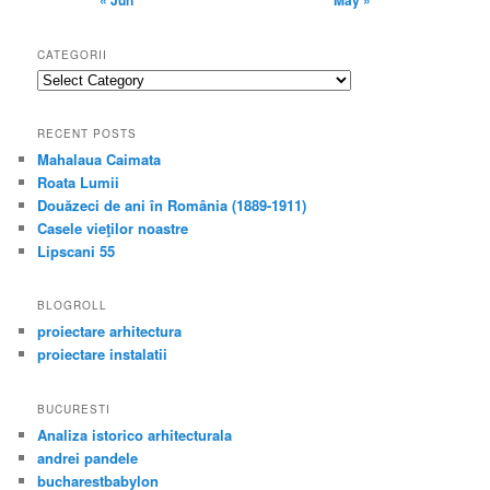
« Jun
May »
CATEGORII
categorii
RECENT POSTS
Mahalaua Caimata
Roata Lumii
Douăzeci de ani în România (1889-1911)
Casele vieţilor noastre
Lipscani 55
BLOGROLL
proiectare arhitectura
proiectare instalatii
BUCURESTI
Analiza istorico arhitecturala
andrei pandele
bucharestbabylon