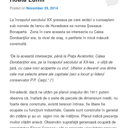
Posted on
November 29, 2014
La începutul secolului XX şoseaua pe care astăzi o cunoaştem
sub numele de Iancu de Hunedoara se numea Şoseaua
Bonaparte. Zona în care aceasta se intersecta cu Calea
Dorobanţilor era, la nivel de oraş, o periferie în mică măsură
construită.
“De la această intersecţie, până la Piaţa Aviatorilor, Calea
Dorobanţilor era, pe la începutul secolului al XX-lea , o uliţă de
ţară, cu case mici acoperite cu stuf. Ulterior a devenit una dintre
cele mai selecte artere ale capitalei (aici a locuit şi liderul
conservator P.P. Carp).” (*)
Într-adevăr, dacă ne uităm pe planul oraşului din 1911 putem
observa că, înafară de o serie de parcele de dimensiuni medii, nu
foarte dens construite, există terenuri întinse, fie libere fie
ocupate cu funcţiuni industriale. Casele sunt construite în general
din zidărie şi au un regim mic de înălţime. Planul indică prezenţa
multor clădiri anexă. Observăm suprafaţă generoasă ocupată de
proprietatea Elenei Cornescu cât şi prezenţa unor fabrici precum: