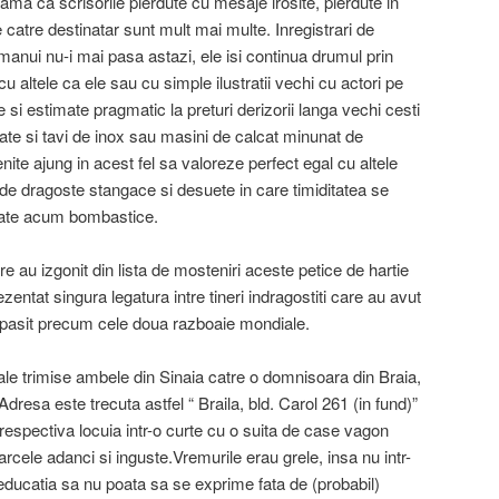
ma ca scrisorile pierdute cu mesaje irosite, pierdute in
 catre destinatar sunt mult mai multe. Inregistrari de
anui nu-i mai pasa astazi, ele isi continua drumul prin
cu altele ca ele sau cu simple ilustratii vechi cu actori pe
 si estimate pragmatic la preturi derizorii langa vechi cesti
ate si tavi de inox sau masini de calcat minunat de
nite ajung in acest fel sa valoreze perfect egal cu altele
 de dragoste stangace si desuete in care timiditatea se
poate acum bombastice.
are au izgonit din lista de mosteniri aceste petice de hartie
entat singura legatura intre tineri indragostiti care au avut
epasit precum cele doua razboaie mondiale.
ale trimise ambele din Sinaia catre o domnisoara din Braia,
resa este trecuta astfel “ Braila, bld. Carol 261 (in fund)”
espectiva locuia intr-o curte cu o suita de case vagon
rcele adanci si inguste.Vremurile erau grele, insa nu intr-
 educatia sa nu poata sa se exprime fata de (probabil)