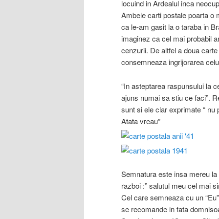
locuind in Ardealul inca neocu
Ambele carti postale poarta 
ca le-am gasit la o taraba in B
imaginez ca cel mai probabil am
cenzurii. De altfel a doua cart
consemneaza ingrijorarea celui 
“In asteptarea raspunsului la ce
ajuns numai sa stiu ce faci”. Re
sunt si ele clar exprimate “ nu 
Atata vreau”
Semnatura este insa mereu la f
razboi :” salutul meu cel mai s
Cel care semneaza cu un “Eu” p
se recomande in fata domnisoar