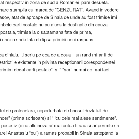
pat respectiv in zona de sud a Romaniei pare desueta.
o mare stampila cu marca de ”CENZURAT”. Avand in vedere
rasov, atat de aproape de Sinaia de unde au fost trimise imi
bele carti postale nu au ajuns la destinatie din cauza
e postala, trimisa la o saptamana fata de prima,
care o scrie fata de lipsa primirii unui raspuns:
a dintaiu, iti scriu pe cea de a doua – un rand mi-ar fi de
strictiile existente in privinta receptionarii corespondentei
primim decat carti postale” si “ “scrii numai ce mai faci.
el de protocolara, neperturbata de haosul dezlatuit de
incer” (prima scrisoare) si “ ‘cu cele mai alese sentimente”.
osesiv (cine altcineva ar mai putea fi sau si-ar permite sa
ei Anastasiu “eu”) a ramas probabil in Sinaia asteptand la