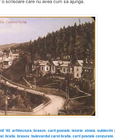
 o scrisoare care nu avea cum sa ajunga.
nii '40
,
arhitectura
,
brasov
,
carti postale
,
istorie
,
sinaia
,
subiectiv
|
al
,
braila
,
brasov
,
bulevardul carol braila
,
carti postale cenzurate
,