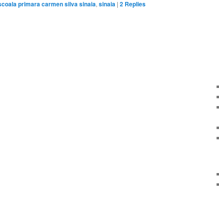
scoala primara carmen silva sinaia
,
sinaia
|
2
Replies