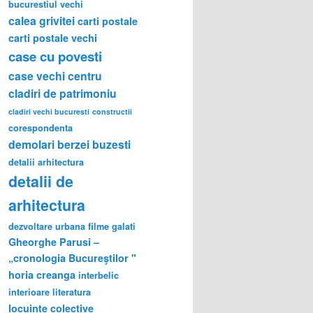
bucurestiul vechi
calea grivitei
carti postale
carti postale vechi
case cu povesti
case vechi
centru
cladiri de patrimoniu
cladiri vechi bucuresti
constructii
corespondenta
demolari berzei buzesti
detalii arhitectura
detalii de
arhitectura
dezvoltare urbana
filme
galati
Gheorghe Parusi –
„cronologia Bucureştilor "
horia creanga
interbelic
interioare
literatura
locuinte colective