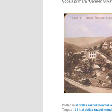
Scoala primara “Carmen Silva”
Posted in
al doilea razboi mondial
,
a
Tagged
1941
,
al doilea razboi mondi