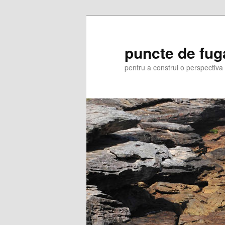
Skip
Skip
to
to
primary
secondary
puncte de fug
content
content
pentru a construi o perspectiva 