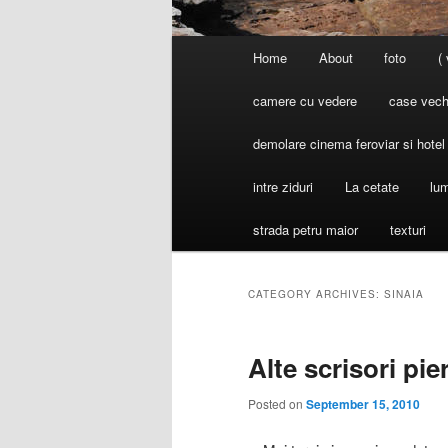
Main
Home
About
foto
(
menu
camere cu vedere
case vechi
demolare cinema feroviar si hote
intre ziduri
La cetate
lum
strada petru maior
texturi
CATEGORY ARCHIVES:
SINAIA
Alte scrisori pie
Posted on
September 15, 2010