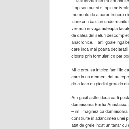
…Mai tarziu insa mi-am dat sea
timp sau pur si simplu nelivrate
momente de a caror trecere nim
lume prin balciuri unde reunite 
vremuri in voga asteapta tacute
de cafea din seturi descomplet
anacronice. Hartii goale ingalbe
care inca mai poarta declaratii
citeste prin formulari ce par 
Mi-e greu sa inteleg familiile c
care la un moment dat au reprez
de-a face cu piedici greu de d
Am gasit astfel doua carti post
domnisoara Emilia Anastasiu. Ad
– imi imaginez ca domnisoara r
construite in adancimea unei pa
atat de grele incat un tanar cu