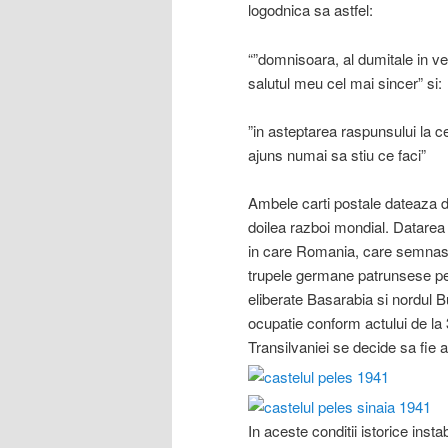
logodnica sa astfel:
“”domnisoara, al dumitale in veci
salutul meu cel mai sincer” si:
”in asteptarea raspunsului la ce
ajuns numai sa stiu ce faci”
Ambele carti postale dateaza d
doilea razboi mondial. Datarea i
in care Romania, care semnase 
trupele germane patrunsese pe t
eliberate Basarabia si nordul 
ocupatie conform actului de la
Transilvaniei se decide sa fie a
In aceste conditii istorice inst