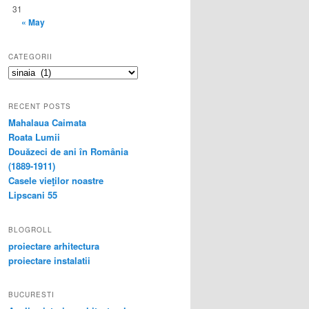
31
« May
CATEGORII
categorii
RECENT POSTS
Mahalaua Caimata
Roata Lumii
Douăzeci de ani în România
(1889-1911)
Casele vieţilor noastre
Lipscani 55
BLOGROLL
proiectare arhitectura
proiectare instalatii
BUCURESTI