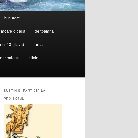
bucuresti
 moare o casa
de toamna
rtul 13 (jilava)
iarna
ia montana
sticla
SUSTIN SI PARTICIP LA
PROIECTUL