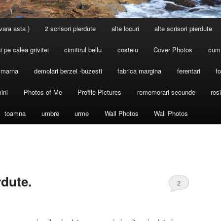
 vara asta )
2 scrisori pierdute
alte locuri
alte scrisori pierdute
 pe calea grivitei
cimitirul bellu
costeiu
Cover Photos
cum
l marna
demolari berzei -buzesti
fabrica margina
ferentari
fo
ini
Photos of Me
Profile Pictures
rememorari secunde
ros
toamna
umbre
urme
Wall Photos
Wall Photos
rdute.
2