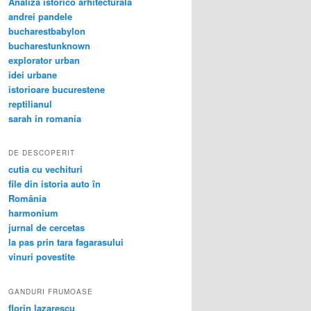
Analiza istorico arhitecturala
andrei pandele
bucharestbabylon
bucharestunknown
explorator urban
idei urbane
istorioare bucurestene
reptilianul
sarah in romania
DE DESCOPERIT
cutia cu vechituri
file din istoria auto în
România
harmonium
jurnal de cercetas
la pas prin tara fagarasului
vinuri povestite
GANDURI FRUMOASE
florin lazarescu