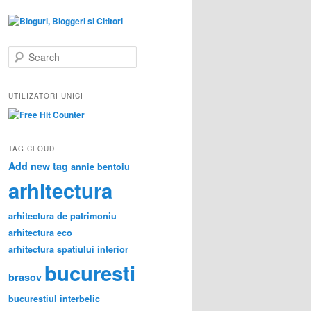
S
e
a
r
UTILIZATORI UNICI
c
h
TAG CLOUD
Add new tag
annie bentoiu
arhitectura
arhitectura de patrimoniu
arhitectura eco
arhitectura spatiului interior
bucuresti
brasov
bucurestiul interbelic