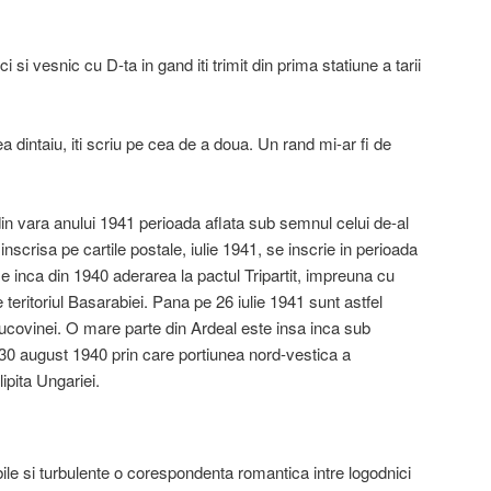
 si vesnic cu D-ta in gand iti trimit din prima statiune a tarii
a dintaiu, iti scriu pe cea de a doua. Un rand mi-ar fi de
in vara anului 1941 perioada aflata sub semnul celui de-al
nscrisa pe cartile postale, iulie 1941, se inscrie in perioada
inca din 1940 aderarea la pactul Tripartit, impreuna cu
eritoriul Basarabiei. Pana pe 26 iulie 1941 sunt astfel
Bucovinei. O mare parte din Ardeal este insa inca sub
 30 august 1940 prin care portiunea nord-vestica a
lipita Ungariei.
abile si turbulente o corespondenta romantica intre logodnici