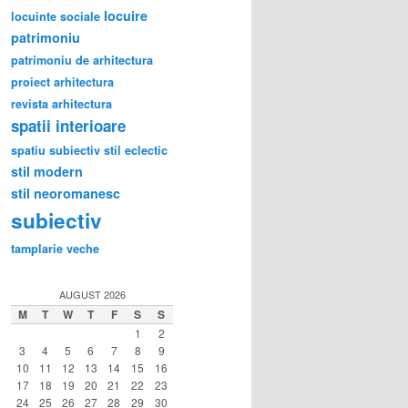
locuire
locuinte sociale
patrimoniu
patrimoniu de arhitectura
proiect arhitectura
revista arhitectura
spatii interioare
spatiu subiectiv
stil eclectic
stil modern
stil neoromanesc
subiectiv
tamplarie veche
AUGUST 2026
M
T
W
T
F
S
S
1
2
3
4
5
6
7
8
9
10
11
12
13
14
15
16
17
18
19
20
21
22
23
24
25
26
27
28
29
30