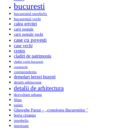
bucuresti
bucurestiul interbelic
bucurestiul vechi
calea grivitei
carti postale
carti postale vechi
case cu povesti
case vechi
centru
cladiri de patrimoniu
cladiri vechi bucuresti
constructii
corespondenta
demolari berzei buzesti
detalii arhitectura
detalii de arhitectura
dezvoltare urbana
filme
galati
Gheorghe Parusi – „cronologia Bucureştilor "
horia creanga
interbelic
interioare