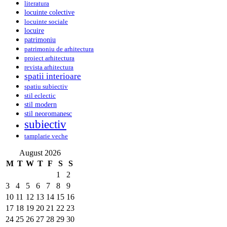
literatura
locuinte colective
locuinte sociale
locuire
patrimoniu
patrimoniu de arhitectura
proiect arhitectura
revista arhitectura
spatii interioare
spatiu subiectiv
stil eclectic
stil modern
stil neoromanesc
subiectiv
tamplarie veche
August 2026
M
T
W
T
F
S
S
1
2
3
4
5
6
7
8
9
10
11
12
13
14
15
16
17
18
19
20
21
22
23
24
25
26
27
28
29
30