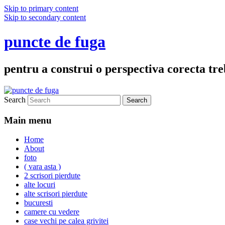
Skip to primary content
Skip to secondary content
puncte de fuga
pentru a construi o perspectiva corecta treb
Search
Main menu
Home
About
foto
( vara asta )
2 scrisori pierdute
alte locuri
alte scrisori pierdute
bucuresti
camere cu vedere
case vechi pe calea grivitei