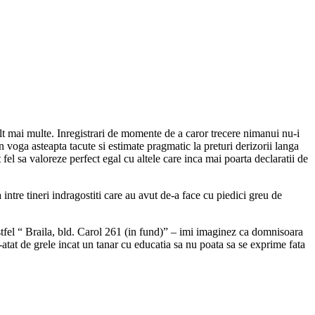
ult mai multe. Inregistrari de momente de a caror trecere nimanui nu-i
n voga asteapta tacute si estimate pragmatic la preturi derizorii langa
fel sa valoreze perfect egal cu altele care inca mai poarta declaratii de
intre tineri indragostiti care au avut de-a face cu piedici greu de
tfel “ Braila, bld. Carol 261 (in fund)” – imi imaginez ca domnisoara
-atat de grele incat un tanar cu educatia sa nu poata sa se exprime fata