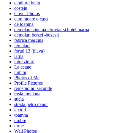
cimitirul bellu
costeiu
Cover Photos
cum moare o casa
de toamna
demolare cinema feroviar si hotel marna
demolari berzei -buzesti
fabrica margina
ferentari
fortul 13 (jilava)
iarna
intre ziduri
La cetate
lumini
Photos of Me
Profile Pictures
rememorari secunde
rosia montana
sticla
strada petru maior
texturi
toamna
umbre
urme
Wall Photos