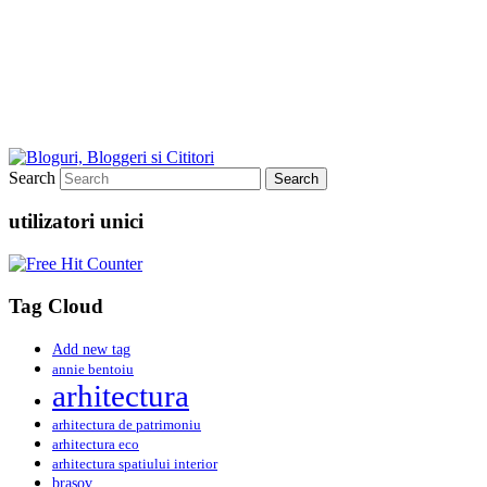
Search
utilizatori unici
Tag Cloud
Add new tag
annie bentoiu
arhitectura
arhitectura de patrimoniu
arhitectura eco
arhitectura spatiului interior
brasov