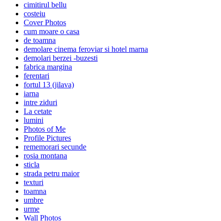
cimitirul bellu
costeiu
Cover Photos
cum moare o casa
de toamna
demolare cinema feroviar si hotel marna
demolari berzei -buzesti
fabrica margina
ferentari
fortul 13 (jilava)
iarna
intre ziduri
La cetate
lumini
Photos of Me
Profile Pictures
rememorari secunde
rosia montana
sticla
strada petru maior
texturi
toamna
umbre
urme
Wall Photos