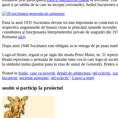
gasit si pe tablita de la care au inceput cercetarile). Sediul bucureste
Pana in anul 1935 Societatea devine tot mai importanta in contextul 
respectiva asigurararile de bunuri vizau in principal ramurile incendiu 
constituirea şi funcţionarea întreprinderilor private de asigurări din 19
Romania
aici
).
Dupa anul 1948 Societatea este obligata sa se retraga de pe piata statel
Logo-ul firmei, regasit si pe sigla din strada Petru Maior, nr. 31 repr
Braila reprezinta o perioada de tranzitie intre cea in care logo-ul societ
la simbolul leului (pastrat pana in ziua de astazi de Generali). Pentru 
Posted in
braila
,
case cu povesti
,
detalii de arhitectura
,
stil eclectic
,
zon
bucuresti
,
societati asigurare
,
stil eclectic
|
Leave a reply
sustin si particip la proiectul