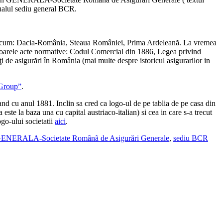
ctualul sediu general BCR.
i precum: Dacia-România, Steaua României, Prima Ardeleană. La vremea
atoarele acte normative:
Codul Comercial din 1886, Legea privind
ăţi de asigurări în România (mai multe despre istoricul asigurarilor in
 Group”
.
and cu anul 1881. Inclin sa cred ca logo-ul de pe tablia de pe casa din
este la baza una cu capital austriaco-italian) si cea in care s-a trecut
ogo-ului societatii
aici
.
ENERALA-Societate Românã de Asigurări Generale
,
sediu BCR