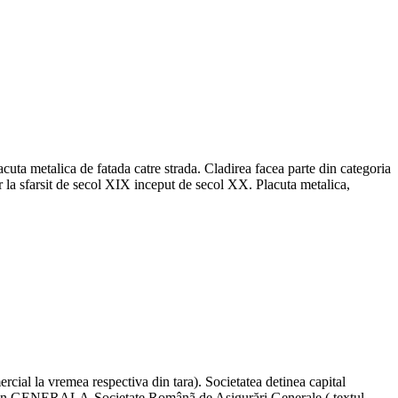
uta metalica de fatada catre strada. Cladirea facea parte din categoria
lar la sfarsit de secol XIX inceput de secol XX. Placuta metalica,
cial la vremea respectiva din tara). Societatea detinea capital
mele in GENERALA-Societate Românã de Asigurări Generale ( textul