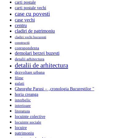
carti postale
carti postale vechi
case cu povesti
case vechi
centru
cladiri de patrimoniu
cladiri vechi bucuresti
constructii
corespondenta
demolari berzei buzesti
detalii arhitectura
detalii de arhitectura
dezvoltare urbana
filme
galati
Gheorghe Parusi – „cronologia Bucureştilor "
horia creanga
interbelic
interioare
literatura
locuinte colective
locuinte sociale
locuire
patrimoniu