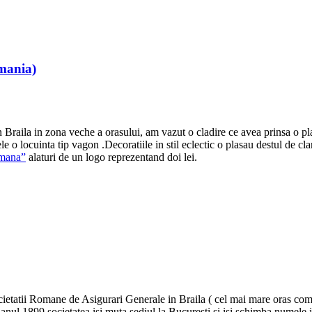
omania)
raila in zona veche a orasului, am vazut o cladire ce avea prinsa o plac
le o locuinta tip vagon .Decoratiile in stil eclectic o plasau destul de c
mana”
alaturi de un logo reprezentand doi lei.
ietatii Romane de Asigurari Generale in Braila ( cel mai mare oras comer
n anul 1899 societatea isi muta sediul la Bucuresti si isi schimba nu