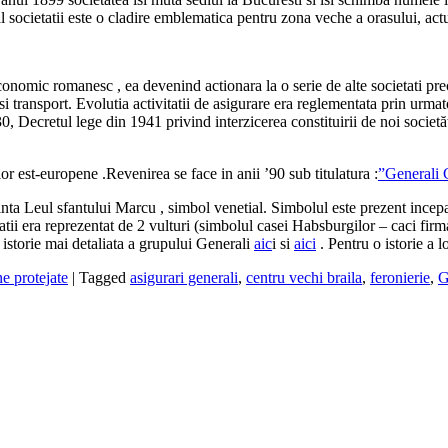
n al societatii este o cladire emblematica pentru zona veche a orasului, a
economic romanesc , ea devenind actionara la o serie de alte societat
si transport. Evolutia activitatii de asigurare era reglementata prin urm
30, Decretul lege din 1941 privind interzicerea constituirii de noi societ
or est-europene .Revenirea se face in anii ’90 sub titulatura :
”Generali
ezinta Leul sfantului Marcu , simbol venetial. Simbolul este prezent incep
atii era reprezentat de 2 vulturi (simbolul casei Habsburgilor – caci firma 
o istorie mai detaliata a grupului Generali
aic
i si
aici
. Pentru o istorie a l
e protejate
|
Tagged
asigurari generali
,
centru vechi braila
,
feronierie
,
G