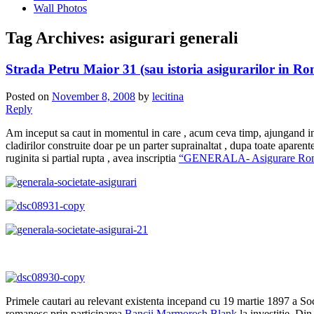
Wall Photos
Tag Archives:
asigurari generali
Strada Petru Maior 31 (sau istoria asigurarilor in R
Posted on
November 8, 2008
by
lecitina
Reply
Am inceput sa caut in momentul in care , acum ceva timp, ajungand in B
cladirilor construite doar pe un parter suprainaltat
, dupa toate aparente
ruginita si partial rupta , avea inscriptia
“GENERALA- Asigurare Ro
Primele cautari au relevant existenta incepand cu 19 martie 1897 a Soc
romanesc prin participarea
Bancii Marmorosh Blank
la investitie. Di