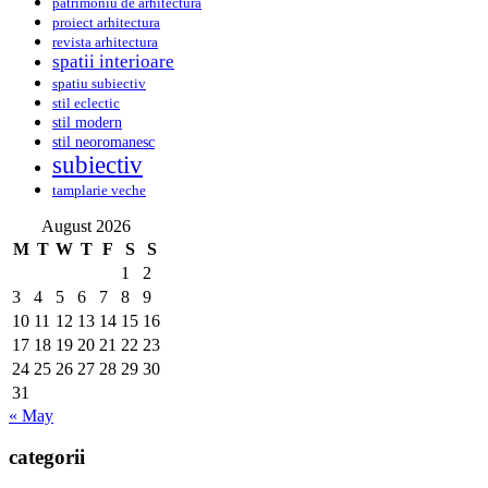
patrimoniu de arhitectura
proiect arhitectura
revista arhitectura
spatii interioare
spatiu subiectiv
stil eclectic
stil modern
stil neoromanesc
subiectiv
tamplarie veche
August 2026
M
T
W
T
F
S
S
1
2
3
4
5
6
7
8
9
10
11
12
13
14
15
16
17
18
19
20
21
22
23
24
25
26
27
28
29
30
31
« May
categorii