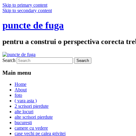
Skip to primary content
Skip to secondary content
puncte de fuga
pentru a construi o perspectiva corecta treb
Search
Main menu
Home
About
foto
( vara asta )
2 scrisori pierdute
alte locuri
alte scrisori pierdute
bucuresti
camere cu vedere
case vechi pe calea grivitei