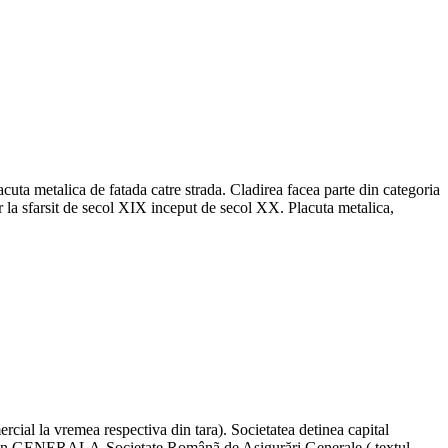
uta metalica de fatada catre strada. Cladirea facea parte din categoria
lar la sfarsit de secol XIX inceput de secol XX. Placuta metalica,
cial la vremea respectiva din tara). Societatea detinea capital
mele in GENERALA-Societate Românã de Asigurări Generale ( textul