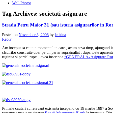
Wall Photos
Tag Archives:
societati asigurare
Strada Petru Maior 31 (sau istoria asigurarilor in R
Posted on
November 8, 2008
by
lecitina
Reply
Am inceput sa caut in momentul in care , acum ceva timp, ajungand in B
cladirilor construite doar pe un parter suprainaltat
, dupa toate aparente
ruginita si partial rupta , avea inscriptia
“GENERALA- Asigurare Ro
Primele cautari au relevant existenta incepand cu 19 martie 1897 a Soc
romanesc prin participarea
Bancii Marmorosh Blank
la investitie. Di