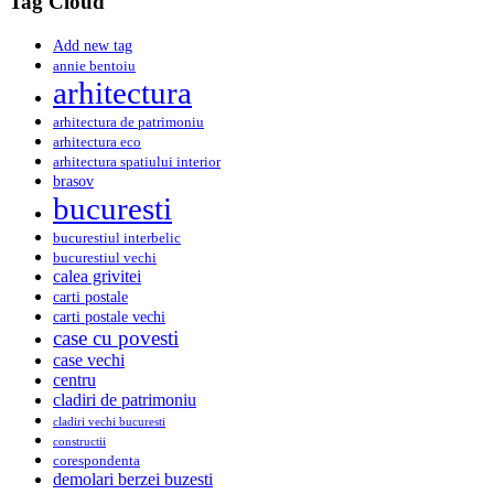
Tag Cloud
Add new tag
annie bentoiu
arhitectura
arhitectura de patrimoniu
arhitectura eco
arhitectura spatiului interior
brasov
bucuresti
bucurestiul interbelic
bucurestiul vechi
calea grivitei
carti postale
carti postale vechi
case cu povesti
case vechi
centru
cladiri de patrimoniu
cladiri vechi bucuresti
constructii
corespondenta
demolari berzei buzesti