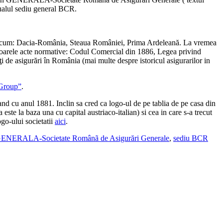
ctualul sediu general BCR.
i precum: Dacia-România, Steaua României, Prima Ardeleană. La vremea
atoarele acte normative:
Codul Comercial din 1886, Legea privind
ăţi de asigurări în România (mai multe despre istoricul asigurarilor in
 Group”
.
and cu anul 1881. Inclin sa cred ca logo-ul de pe tablia de pe casa din
este la baza una cu capital austriaco-italian) si cea in care s-a trecut
ogo-ului societatii
aici
.
ENERALA-Societate Românã de Asigurări Generale
,
sediu BCR