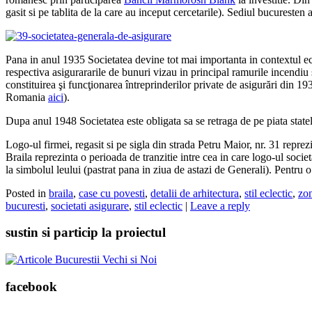
gasit si pe tablita de la care au inceput cercetarile). Sediul bucureste
Pana in anul 1935 Societatea devine tot mai importanta in contextul 
respectiva asigurararile de bunuri vizau in principal ramurile incendiu 
constituirea şi funcţionarea întreprinderilor private de asigurări din 19
Romania
aici
).
Dupa anul 1948 Societatea este obligata sa se retraga de pe piata statel
Logo-ul firmei, regasit si pe sigla din strada Petru Maior, nr. 31 repr
Braila reprezinta o perioada de tranzitie intre cea in care logo-ul societ
la simbolul leului (pastrat pana in ziua de astazi de Generali). Pentru 
Posted in
braila
,
case cu povesti
,
detalii de arhitectura
,
stil eclectic
,
zon
bucuresti
,
societati asigurare
,
stil eclectic
|
Leave a reply
sustin si particip la proiectul
facebook