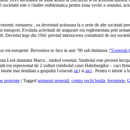
n al societatii este o cladire emblematica pentru zona veche a orasului, a
economic romanesc , ea devenind actionara la o serie de alte societat
si transport. Evolutia activitatii de asigurare era reglementata prin urm
30, Decretul lege din 1941 privind interzicerea constituirii de noi societ
or est-europene .Revenirea se face in anii ’90 sub titulatura :
”Generali
ezinta Leul sfantului Marcu , simbol venetial. Simbolul este prezent incep
atii era reprezentat de 2 vulturi (simbolul casei Habsburgilor – caci firma 
o istorie mai detaliata a grupului Generali
aic
i si
aici
. Pentru o istorie a l
e protejate
|
Tagged
asigurari generali
,
centru vechi braila
,
feronierie
,
G