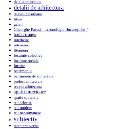
detalii arhitectura
detalii de arhitectura
dezvoltare urbana
filme
galati
Gheorghe Parusi – „cronologia Bucureştilor "
horia creanga
interbelic
interioare
literatura
locuinte colective
locuinte sociale
locuire
patrimoniu
patrimoniu de arhitectura
proiect arhitectura
revista arhitectura
spatii interioare
spatiu subiectiv
stil eclectic
stil modern
stil neoromanesc
subiectiv
tamplarie veche