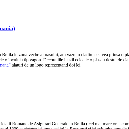
omania)
raila in zona veche a orasului, am vazut o cladire ce avea prinsa o plac
le o locuinta tip vagon .Decoratiile in stil eclectic o plasau destul de c
mana”
alaturi de un logo reprezentand doi lei.
ietatii Romane de Asigurari Generale in Braila ( cel mai mare oras comer
n anul 1899 societatea isi muta sediul la Bucuresti si isi schimba nu