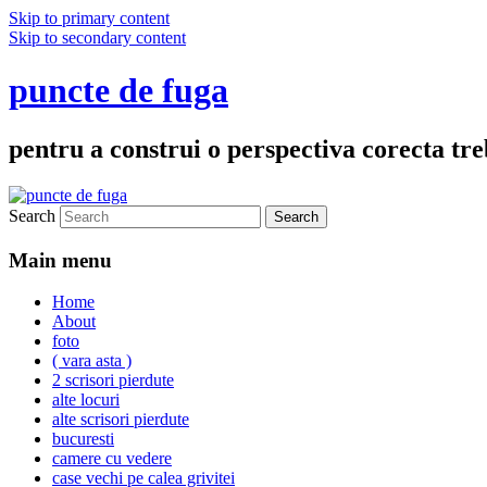
Skip to primary content
Skip to secondary content
puncte de fuga
pentru a construi o perspectiva corecta treb
Search
Main menu
Home
About
foto
( vara asta )
2 scrisori pierdute
alte locuri
alte scrisori pierdute
bucuresti
camere cu vedere
case vechi pe calea grivitei