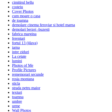
cimitirul bellu
costeiu
Cover Photos
cum moare o casa
de toamna
demolare cinema feroviar si hotel marna
demolari berzei -buzesti
fabrica margina
ferentari
fortul 13 (jilava)
iarna
intre ziduri
La cetate
lumini
Photos of Me
Profile Pictures
rememorari secunde
rosia montana
sticla
strada petru maior
texturi
toamna
umbre
urme
Wall Photos