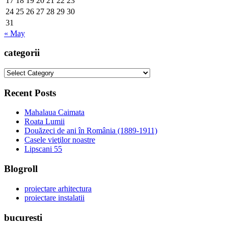
17
18
19
20
21
22
23
24
25
26
27
28
29
30
31
« May
categorii
categorii
Recent Posts
Mahalaua Caimata
Roata Lumii
Douăzeci de ani în România (1889-1911)
Casele vieţilor noastre
Lipscani 55
Blogroll
proiectare arhitectura
proiectare instalatii
bucuresti