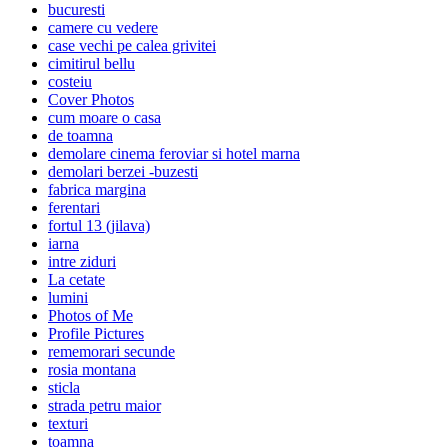
bucuresti
camere cu vedere
case vechi pe calea grivitei
cimitirul bellu
costeiu
Cover Photos
cum moare o casa
de toamna
demolare cinema feroviar si hotel marna
demolari berzei -buzesti
fabrica margina
ferentari
fortul 13 (jilava)
iarna
intre ziduri
La cetate
lumini
Photos of Me
Profile Pictures
rememorari secunde
rosia montana
sticla
strada petru maior
texturi
toamna