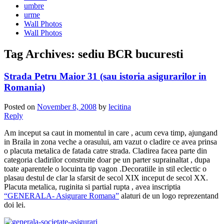
umbre
urme
Wall Photos
Wall Photos
Tag Archives:
sediu BCR bucuresti
Strada Petru Maior 31 (sau istoria asigurarilor in
Romania)
Posted on
November 8, 2008
by
lecitina
Reply
Am inceput sa caut in momentul in care , acum ceva timp, ajungand
in Braila in zona veche a orasului, am vazut o cladire ce avea prinsa
o placuta metalica de fatada catre strada. Cladirea facea parte din
categoria cladirilor construite doar pe un parter suprainaltat
, dupa
toate aparentele o locuinta tip vagon .Decoratiile in stil eclectic o
plasau destul de clar la sfarsit de secol XIX inceput de secol XX.
Placuta metalica, ruginita si partial rupta , avea inscriptia
“GENERALA- Asigurare Romana”
alaturi de un logo reprezentand
doi lei.