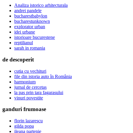
Analiza istorico arhitecturala
andrei pandele
bucharestbabylon
bucharestunknown
explorator urban
idei urbane
istorioare bucurestene
reptilianul
sarah in romania
de descoperit
cutia cu vechituri
file din istoria auto în România
harmonium
jurnal de cercetas
la pas prin tara fagarasului
vinuri povestite
ganduri frumoase
florin lazarescu
gilda popa
ileana partenie