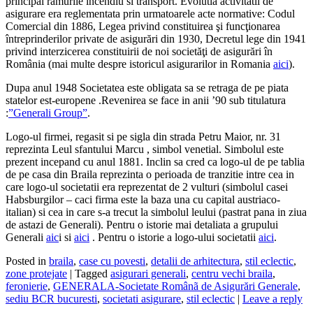
principal ramurile incendiu si transport. Evolutia activitatii de
asigurare era reglementata prin urmatoarele acte normative:
Codul
Comercial din 1886, Legea privind constituirea şi funcţionarea
întreprinderilor private de asigurări din 1930, Decretul lege din 1941
privind interzicerea constituirii de noi societăţi de asigurări în
România (mai multe despre istoricul asigurarilor in Romania
aici
).
Dupa anul 1948 Societatea este obligata sa se retraga de pe piata
statelor est-europene .Revenirea se face in anii ’90 sub titulatura
:
”Generali Group”
.
Logo-ul firmei, regasit si pe sigla din strada Petru Maior, nr. 31
reprezinta Leul sfantului Marcu , simbol venetial. Simbolul este
prezent incepand cu anul 1881. Inclin sa cred ca logo-ul de pe tablia
de pe casa din Braila reprezinta o perioada de tranzitie intre cea in
care logo-ul societatii era reprezentat de 2 vulturi (simbolul casei
Habsburgilor – caci firma este la baza una cu capital austriaco-
italian) si cea in care s-a trecut la simbolul leului (pastrat pana in ziua
de astazi de Generali). Pentru o istorie mai detaliata a grupului
Generali
aic
i si
aici
. Pentru o istorie a logo-ului societatii
aici
.
Posted in
braila
,
case cu povesti
,
detalii de arhitectura
,
stil eclectic
,
zone protejate
|
Tagged
asigurari generali
,
centru vechi braila
,
feronierie
,
GENERALA-Societate Românã de Asigurări Generale
,
sediu BCR bucuresti
,
societati asigurare
,
stil eclectic
|
Leave a reply