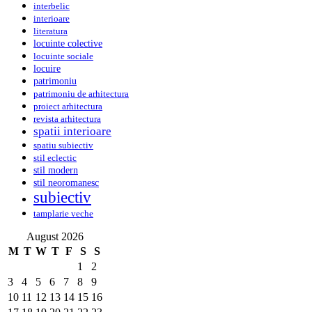
interbelic
interioare
literatura
locuinte colective
locuinte sociale
locuire
patrimoniu
patrimoniu de arhitectura
proiect arhitectura
revista arhitectura
spatii interioare
spatiu subiectiv
stil eclectic
stil modern
stil neoromanesc
subiectiv
tamplarie veche
August 2026
M
T
W
T
F
S
S
1
2
3
4
5
6
7
8
9
10
11
12
13
14
15
16