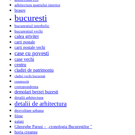
arhitectura spatiului interior
brasov
bucuresti
bucurestiul interbelic
bucurestiul vechi
calea grivitei
carti postale
carti postale vechi
case cu povesti
case vechi
centru
cladiri de patrimoniu
cladiri vechi bucuresti
constructii
corespondenta
demolari berzei buzesti
detalii arhitectura
detalii de arhitectura
dezvoltare urbana
filme
galati
Gheorghe Parusi – „cronologia Bucureştilor "
horia creanga