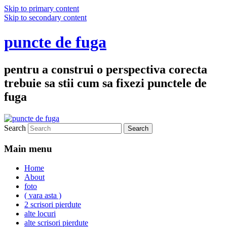
Skip to primary content
Skip to secondary content
puncte de fuga
pentru a construi o perspectiva corecta
trebuie sa stii cum sa fixezi punctele de
fuga
Search
Main menu
Home
About
foto
( vara asta )
2 scrisori pierdute
alte locuri
alte scrisori pierdute