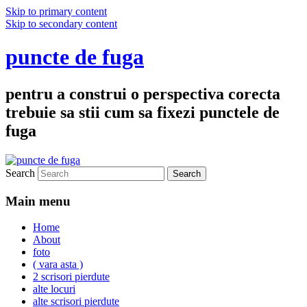
Skip to primary content
Skip to secondary content
puncte de fuga
pentru a construi o perspectiva corecta
trebuie sa stii cum sa fixezi punctele de
fuga
Search
Main menu
Home
About
foto
( vara asta )
2 scrisori pierdute
alte locuri
alte scrisori pierdute