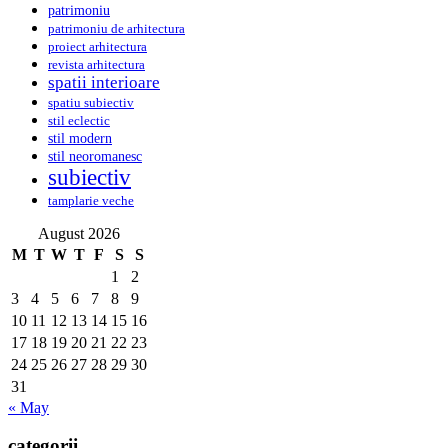
patrimoniu
patrimoniu de arhitectura
proiect arhitectura
revista arhitectura
spatii interioare
spatiu subiectiv
stil eclectic
stil modern
stil neoromanesc
subiectiv
tamplarie veche
August 2026
M
T
W
T
F
S
S
1
2
3
4
5
6
7
8
9
10
11
12
13
14
15
16
17
18
19
20
21
22
23
24
25
26
27
28
29
30
31
« May
categorii