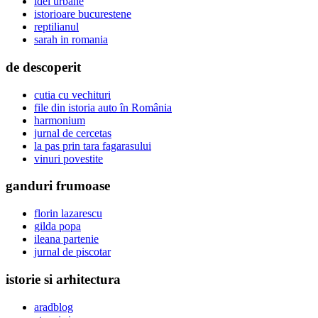
idei urbane
istorioare bucurestene
reptilianul
sarah in romania
de descoperit
cutia cu vechituri
file din istoria auto în România
harmonium
jurnal de cercetas
la pas prin tara fagarasului
vinuri povestite
ganduri frumoase
florin lazarescu
gilda popa
ileana partenie
jurnal de piscotar
istorie si arhitectura
aradblog