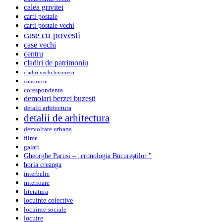
calea grivitei
carti postale
carti postale vechi
case cu povesti
case vechi
centru
cladiri de patrimoniu
cladiri vechi bucuresti
constructii
corespondenta
demolari berzei buzesti
detalii arhitectura
detalii de arhitectura
dezvoltare urbana
filme
galati
Gheorghe Parusi – „cronologia Bucureştilor "
horia creanga
interbelic
interioare
literatura
locuinte colective
locuinte sociale
locuire