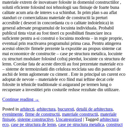
materiale extrem de inovatoare folosite in domeniul constructiilor ,
solutii eficiente folosind noi tehnologii sau finisaje de foarte buna
calitate acum aria de interes s-a schimbat. In prim plan s-au aflat
standuri ce comercializau materiale de constructii la preturi
accesibile ( deseori in concordanta cu o calitate indoielnica) in
general adresate programului de locuinta individuala. Probabil
publicul tinta vizat au fost tineri cu posibilitati financiare inca
suficiente pentru a-si construi o locuinta modesta – in regie proprie,
eventual prin reactivarea programului prima casa. Pentru atingerea
acestui obiectiv firmele prezente la expozitie au propus sisteme cat
mai economice de constructie – case pe structura metalica, locuinte
cu structuri modulare folosind cofraj pierdut, locuinte cu structura de
lemn. Corolar fata de aceste directii au fost prezentate materiale eco
– sisteme de termoizolatii din celuloza reciclata sau din panouri de
aschii de lemn aglomerate cu ciment . Este in principal un curent eco
adoptat de nevoie – materialele eco fiind mai ieftine decat cele
folosite in tehnicile traditionale si asigurand pe termen lung o
recuperare a investitiei prin costurile reduse rezultate din utilizare.
Continue reading
→
Posted in
arhitecti
,
arhitectura
,
bucuresti
,
detalii de arhitectura
,
evenimente
,
firme de constructii
,
materiale constructii
,
materiale
finisaje
,
sisteme constructive
,
Uncategorized
|
Tagged
arhitectura
eco
,
case pe structura de lemn
,
case pe structura metalica
,
construct