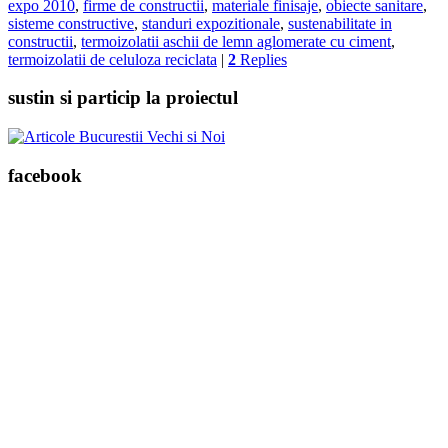
expo 2010
,
firme de constructii
,
materiale finisaje
,
obiecte sanitare
,
sisteme constructive
,
standuri expozitionale
,
sustenabilitate in
constructii
,
termoizolatii aschii de lemn aglomerate cu ciment
,
termoizolatii de celuloza reciclata
|
2
Replies
sustin si particip la proiectul
facebook