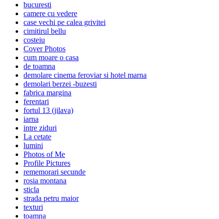
bucuresti
camere cu vedere
case vechi pe calea grivitei
cimitirul bellu
costeiu
Cover Photos
cum moare o casa
de toamna
demolare cinema feroviar si hotel marna
demolari berzei -buzesti
fabrica margina
ferentari
fortul 13 (jilava)
iarna
intre ziduri
La cetate
lumini
Photos of Me
Profile Pictures
rememorari secunde
rosia montana
sticla
strada petru maior
texturi
toamna