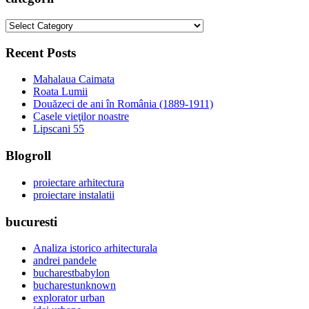
categorii
Recent Posts
Mahalaua Caimata
Roata Lumii
Douăzeci de ani în România (1889-1911)
Casele vieţilor noastre
Lipscani 55
Blogroll
proiectare arhitectura
proiectare instalatii
bucuresti
Analiza istorico arhitecturala
andrei pandele
bucharestbabylon
bucharestunknown
explorator urban