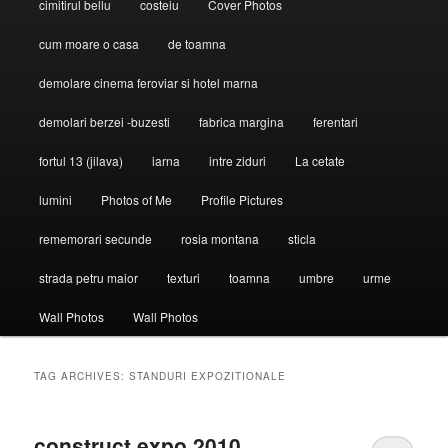
cimitirul bellu
costeiu
Cover Photos
cum moare o casa
de toamna
demolare cinema feroviar si hotel marna
demolari berzei -buzesti
fabrica margina
ferentari
fortul 13 (jilava)
iarna
intre ziduri
La cetate
lumini
Photos of Me
Profile Pictures
rememorari secunde
rosia montana
sticla
strada petru maior
texturi
toamna
umbre
urme
Wall Photos
Wall Photos
TAG ARCHIVES:
STANDURI EXPOZITIONALE
construct expo 2010