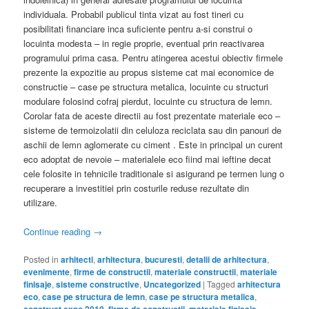
individuala. Probabil publicul tinta vizat au fost tineri cu
posibilitati financiare inca suficiente pentru a-si construi o
locuinta modesta – in regie proprie, eventual prin reactivarea
programului prima casa. Pentru atingerea acestui obiectiv firmele
prezente la expozitie au propus sisteme cat mai economice de
constructie – case pe structura metalica, locuinte cu structuri
modulare folosind cofraj pierdut, locuinte cu structura de lemn.
Corolar fata de aceste directii au fost prezentate materiale eco –
sisteme de termoizolatii din celuloza reciclata sau din panouri de
aschii de lemn aglomerate cu ciment . Este in principal un curent
eco adoptat de nevoie – materialele eco fiind mai ieftine decat
cele folosite in tehnicile traditionale si asigurand pe termen lung o
recuperare a investitiei prin costurile reduse rezultate din
utilizare.
Continue reading
→
Posted in
arhitecti
,
arhitectura
,
bucuresti
,
detalii de arhitectura
,
evenimente
,
firme de constructii
,
materiale constructii
,
materiale
finisaje
,
sisteme constructive
,
Uncategorized
|
Tagged
arhitectura
eco
,
case pe structura de lemn
,
case pe structura metalica
,
construct expo 2010
,
firme de constructii
,
materiale finisaje
,