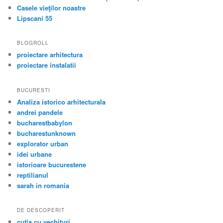
Casele vieţilor noastre
Lipscani 55
BLOGROLL
proiectare arhitectura
proiectare instalatii
BUCURESTI
Analiza istorico arhitecturala
andrei pandele
bucharestbabylon
bucharestunknown
explorator urban
idei urbane
istorioare bucurestene
reptilianul
sarah in romania
DE DESCOPERIT
cutia cu vechituri