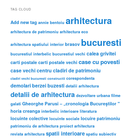
TAG CLOUD
arhitectura
Add new tag
annie bentoiu
arhitectura de patrimoniu
arhitectura eco
bucuresti
brasov
arhitectura spatiului interior
calea grivitei
bucurestiul interbelic
bucurestiul vechi
case cu povesti
carti postale
carti postale vechi
case vechi
centru
cladiri de patrimoniu
corespondenta
cladiri vechi bucuresti
constructii
demolari berzei buzesti
detalii arhitectura
detalii de arhitectura
dezvoltare urbana
filme
Gheorghe Parusi – „cronologia Bucureştilor "
galati
horia creanga
interbelic
interioare
literatura
locuinte colective
locuire
patrimoniu
locuinte sociale
patrimoniu de arhitectura
proiect arhitectura
spatii interioare
revista arhitectura
spatiu subiectiv