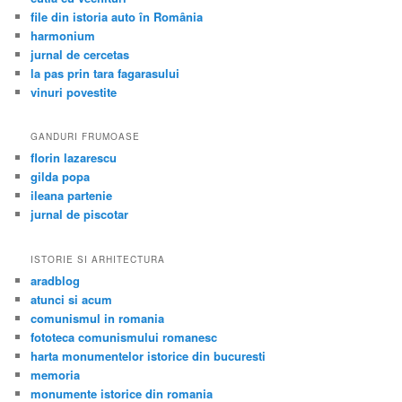
file din istoria auto în România
harmonium
jurnal de cercetas
la pas prin tara fagarasului
vinuri povestite
GANDURI FRUMOASE
florin lazarescu
gilda popa
ileana partenie
jurnal de piscotar
ISTORIE SI ARHITECTURA
aradblog
atunci si acum
comunismul in romania
fototeca comunismului romanesc
harta monumentelor istorice din bucuresti
memoria
monumente istorice din romania