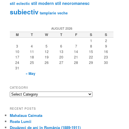
stil modern
stil neoromanesc
stil eclectic
subiectiv
tamplarie veche
AUGUST 2026
M
T
W
T
F
S
S
1
2
3
4
5
6
7
8
9
10
11
12
13
14
15
16
17
18
19
20
21
22
23
24
25
26
27
28
29
30
31
« May
CATEGORII
categorii
RECENT POSTS
Mahalaua Caimata
Roata Lumii
Douăzeci de ani în România (1889-1911)