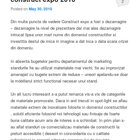
2
Posted on
May 30, 2010
Din multe puncte de vedere Construct expo a fost o dezamagire
– dezamagire la nivel de prezentare dar mai ales dezamagire
intrucat lipsa unor mari nume din domeniul constructiilor si
investitia destul de mica in imagine a dat inca o data scara crizei
din domeniu.
In absenta bugetelor pentru departamentul de marketing
standurile fie au utilizat materialele mai vechi, fie au improvizat
amenajari cu bugete extrem de reduse – uneori apelandu-se doar
la mobilierul strict functional necesar unui stand.
Un alt lucru interesant s-a putut remarca vis-a vis de categoriile
de materiale promovate. Daca in anii trecuti in spot-light se aflau
materiale extrem de inovatoare folosite in domeniul constructiilor
, solutii eficiente folosind noi tehnologii sau finisaje de foarte
buna calitate acum aria de interes s-a schimbat. In prim plan s-
au aflat standuri ce comercializau materiale de constructii la
preturi accesibile ( deseori in concordanta cu o calitate
indoielnica) in general adresate programului de locuinta