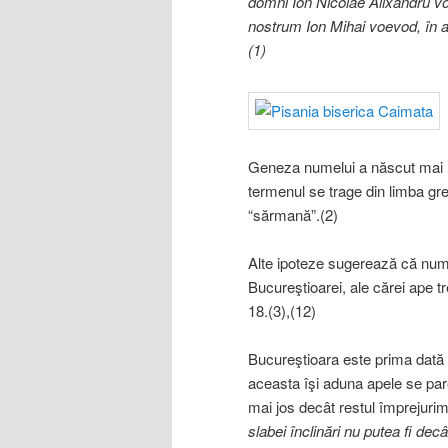
domni Ion Nicolae Alixandru vo
nostrum Ion Mihai voevod, în an
(1)
Geneza numelui a născut mai mu
termenul se trage din limba gre
“sărmană”.(2)
Alte ipoteze sugerează că nume
Bucureştioarei, ale cărei ape 
18.(3),(12)
Bucureştioara este prima dată 
aceasta îşi aduna apele se pare
mai jos decât restul împrejurim
slabei înclinări nu putea fi decâ