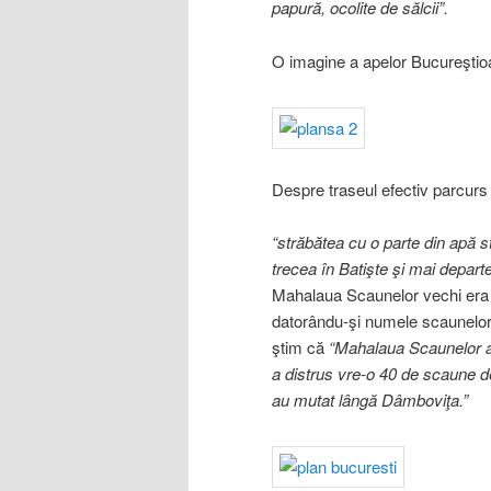
papură, ocolite de sălcii”.
O imagine a apelor Bucureştioar
Despre traseul efectiv parcurs
“străbătea cu o parte din apă 
trecea în Batişte şi mai depar
Mahalaua Scaunelor vechi era u
datorându-şi numele scaunelor 
ştim că
“Mahalaua Scaunelor a f
a distrus vre-o 40 de scaune d
au mutat lângă Dâmboviţa.”