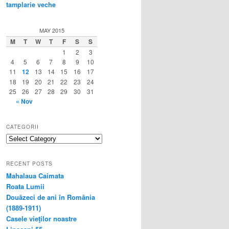
tamplarie veche
MAY 2015
M
T
W
T
F
S
S
1
2
3
4
5
6
7
8
9
10
11
12
13
14
15
16
17
18
19
20
21
22
23
24
25
26
27
28
29
30
31
« Nov
CATEGORII
categorii
RECENT POSTS
Mahalaua Caimata
Roata Lumii
Douăzeci de ani în România
(1889-1911)
Casele vieţilor noastre