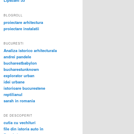
Lipscani 55
BLOGROLL
proiectare arhitectura
proiectare instalatii
BUCURESTI
Analiza istorico arhitecturala
andrei pandele
bucharestbabylon
bucharestunknown
explorator urban
idei urbane
istorioare bucurestene
reptilianul
sarah in romania
DE DESCOPERIT
cutia cu vechituri
file din istoria auto în