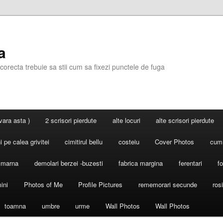
a
corecta trebuie sa stii cum sa fixezi punctele de fuga
 vara asta )
2 scrisori pierdute
alte locuri
alte scrisori pierdute
 pe calea grivitei
cimitirul bellu
costeiu
Cover Photos
cum
l marna
demolari berzei -buzesti
fabrica margina
ferentari
fo
ini
Photos of Me
Profile Pictures
rememorari secunde
ros
toamna
umbre
urme
Wall Photos
Wall Photos