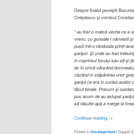
Despre finalul poveştii Bucureş
Creţulescu şi vornicul Constant
“ au fost o matcă veche ce s
vremi, cu gunoaie I nămestii şi 
pusă într-o rânduiala printr-ac
şanţuri. Şi unde au fost trebuin
în coprinsul locului sau să-şi ţ
iar în urmă vânzând dumnealui 
căzând în stăpânirea unor greci
şanţul ce era în curtea acelor c
făcut binale. Precum şi sarda
pus acum de au astupat şanţul c
să răsufle apă a merge la firea
Continue reading
→
Posted in
Uncategorized
|
Tagged
1