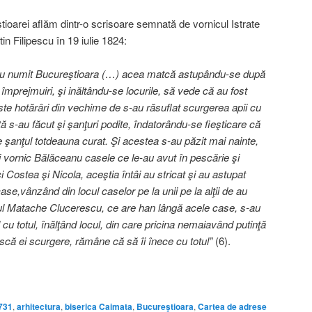
tioarei aflăm dintr-o scrisoare semnată de vornicul Istrate
in Filipescu în 19 iulie 1824:
-au numit Bucureştioara (…) acea matcă astupându-se după
împrejmuiri, şi inăltându-se locurile, să vede că au fost
este hotărâri din vechime de s-au răsuflat scurgerea apii cu
ţă s-au făcut şi şanţuri podite, îndatorându-se fieşticare că
ie şanţul totdeauna curat. Şi acestea s-au păzit mai nainte,
vornic Bălăceanu casele ce le-au avut în pescărie şi
 Costea şi Nicola, aceştia întâi au stricat şi au astupat
ase,vânzând din locul caselor pe la unii pe la alţii de au
rul Matache Clucerescu, ce are han lângă acele case, s-au
u totul, înălţând locul, din care pricina nemaiavând putinţă
scă ei scurgere, rămâne că să îi înece cu totul”
(6).
731
,
arhitectura
,
biserica Caimata
,
Bucureştioara
,
Cartea de adrese