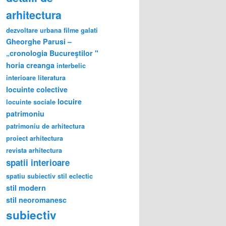
arhitectura
dezvoltare urbana
filme
galati
Gheorghe Parusi –
„cronologia Bucureştilor "
horia creanga
interbelic
interioare
literatura
locuinte colective
locuire
locuinte sociale
patrimoniu
patrimoniu de arhitectura
proiect arhitectura
revista arhitectura
spatii interioare
spatiu subiectiv
stil eclectic
stil modern
stil neoromanesc
subiectiv