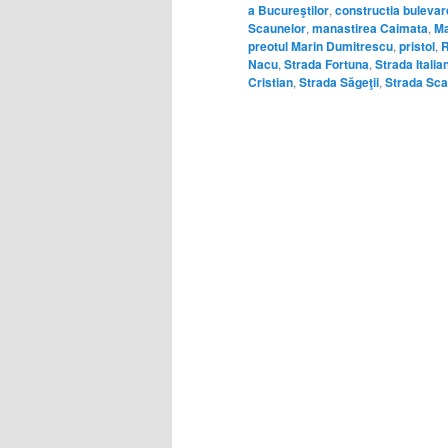
a Bucureştilor
,
constructia bulevard
Scaunelor
,
manastirea Caimata
,
Ma
preotul Marin Dumitrescu
,
pristol
,
R
Nacu
,
Strada Fortuna
,
Strada Italia
Cristian
,
Strada Săgeţii
,
Strada Sca