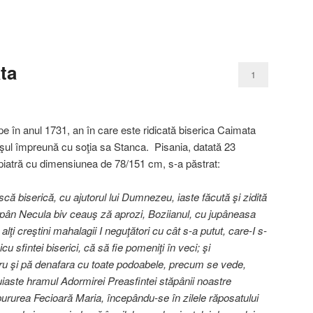
ta
1
e în anul 1731, an în care este ridicată biserica Caimata
şul împreună cu soţia sa Stanca. Pisania, datată 23
piatră cu dimensiunea de 78/151 cm, s-a păstrat:
ă biserică, cu ajutorul lui Dumnezeu, iaste făcută şi zidită
upân Necula biv ceauş ză aprozi, Boziianul, cu jupâneasa
alţi creştini mahalagii I neguţători cu cât s-a putut, care-I s-
 sfintei biserici, că să fie pomeniţi în veci; şi
u şi pă denafara cu toate podoabele, precum se vede,
uiaste hramul Adormirei Preasfintei stăpânii noastre
rurea Fecioară Maria, începându-se în zilele răposatului