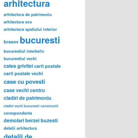
arhitectura
arhitectura de patrimoniu
arhitectura eco
arhitectura spatiului interior
bucuresti
brasov
bucurestiul interbelic
bucurestiul vechi
calea grivitei
carti postale
carti postale vechi
case cu povesti
case vechi
centru
cladiri de patrimoniu
cladiri vechi bucuresti
constructii
corespondenta
demolari berzei buzesti
detalii arhitectura
detalii de