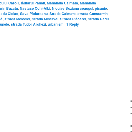
ului Carol I
,
lăutarul Panait
,
Mahalaua Caimata
,
Mahalaua
rin Buzatu
,
Năstase Ochi-Albi
,
Niculae Bozianu ceauşul
,
pisanie
,
adu Ciolac
,
Sava Pădureanu
,
Strada Caimata
,
strada Constantin
nă
,
strada Melodiei
,
Strada Minervei
,
Strada Plăcerei
,
Strada Radu
unele
,
strada Tudor Arghezi
,
urbanism
|
1
Reply