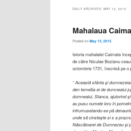
DAILY ARCHIVES:
MAY 12, 2015
Mahalaua Caima
Posted on
May 12, 2015
Istoria mahalalei Caimata încep
de către Niculae Bozianu ceau
octombrie 1731, înscrisă pe o 
“ Această sfânta şi dumnezeiasc
den temeliia ei de dumnealui j
dumnealui, Stanca, ajutorind şi 
au pusu numele loru în pomelnicu
infrumusetandu-se pă denauntr
unde să cinsteşte si s a prazn
Născătoarei de Dumnezeu şi pu