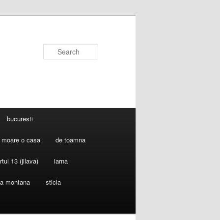
Search
bucuresti
 moare o casa
de toamna
rtul 13 (jilava)
iarna
ia montana
sticla