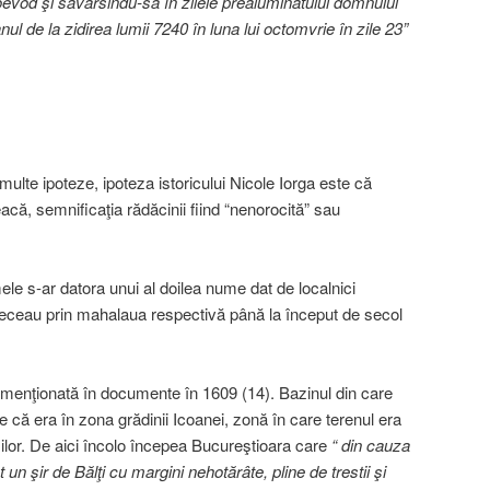
evod şi savarsindu-să în zilele prealuminatului domnului
ul de la zidirea lumii 7240 în luna lui octomvrie în zile 23”
lte ipoteze, ipoteza istoricului Nicole Iorga este că
acă, semnificaţia rădăcinii fiind “nenorocită” sau
le s-ar datora unui al doilea nume dat de localnici
treceau prin mahalaua respectivă până la început de secol
menţionată în documente în 1609 (14). Bazinul din care
 că era în zona grădinii Icoanei, zonă în care terenul era
ilor. De aici încolo începea Bucureştioara care
“ din cauza
t un şir de Bălţi cu margini nehotărâte, pline de trestii şi