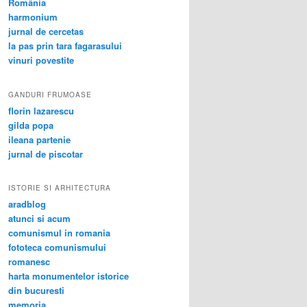
România
harmonium
jurnal de cercetas
la pas prin tara fagarasului
vinuri povestite
GANDURI FRUMOASE
florin lazarescu
gilda popa
ileana partenie
jurnal de piscotar
ISTORIE SI ARHITECTURA
aradblog
atunci si acum
comunismul in romania
fototeca comunismului
romanesc
harta monumentelor istorice
din bucuresti
memoria