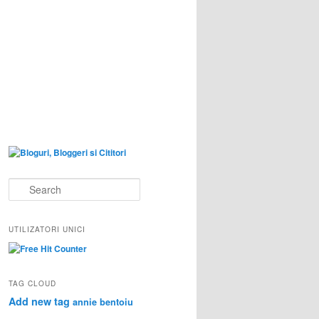
S
e
a
r
UTILIZATORI UNICI
c
h
TAG CLOUD
Add new tag
annie bentoiu