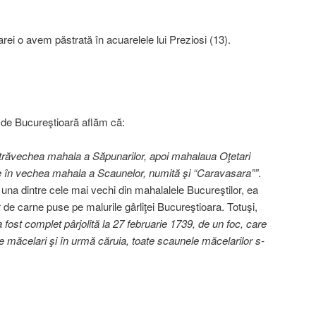
ei o avem păstrată în acuarelele lui Preziosi (13).
 de Bucureştioară aflăm că:
străvechea mahala a Săpunarilor, apoi mahalaua Oţetari
te în vechea mahala a Scaunelor, numită şi “Caravasara””
.
na dintre cele mai vechi din mahalalele Bucureştilor, ea
de carne puse pe malurile gârliţei Bucureştioara. Totuşi,
ost complet pârjolită la 27 februarie 1739, de un foc, care
e măcelari şi în urmă căruia, toate scaunele măcelarilor s-